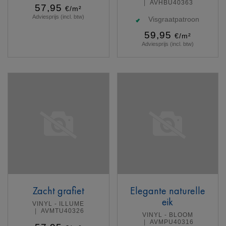
AVHBU40363
57,95
€/m²
Adviesprijs (incl. btw)
Visgraatpatroon
59,95
€/m²
Adviesprijs (incl. btw)
Meer info
Meer info
Zacht grafiet
Elegante naturelle
eik
VINYL - ILLUME
AVMTU40326
VINYL - BLOOM
AVMPU40316