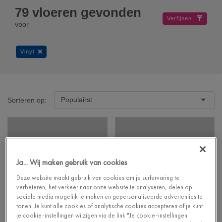
79
vloeren gevonden
Verfijnen
voor
Vinyl
Populairst
Sorteren op:
Ja... Wij maken gebruik van cookies
Deze website maakt gebruik van cookies om je surfervaring te
verbeteren, het verkeer naar onze website te analyseren, delen op
sociale media mogelijk te maken en gepersonaliseerde advertenties te
tonen. Je kunt alle cookies of analytische cookies accepteren of je kunt
je cookie-instellingen wijzigen via de link "Je cookie-instellingen