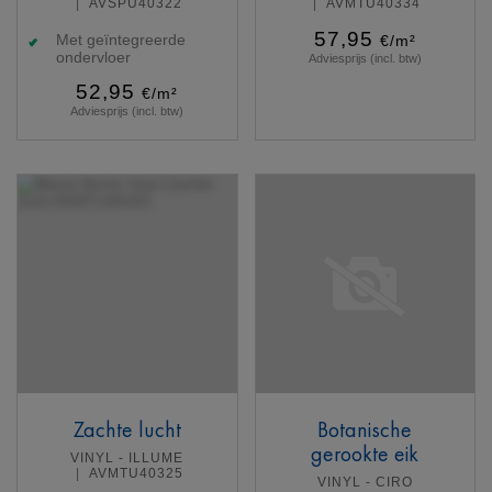
AVSPU40322
AVMTU40334
57,95
Met geïntegreerde
€/m²
ondervloer
Adviesprijs (incl. btw)
52,95
€/m²
Adviesprijs (incl. btw)
Meer info
Meer info
Zachte lucht
Botanische
gerookte eik
VINYL - ILLUME
AVMTU40325
VINYL - CIRO