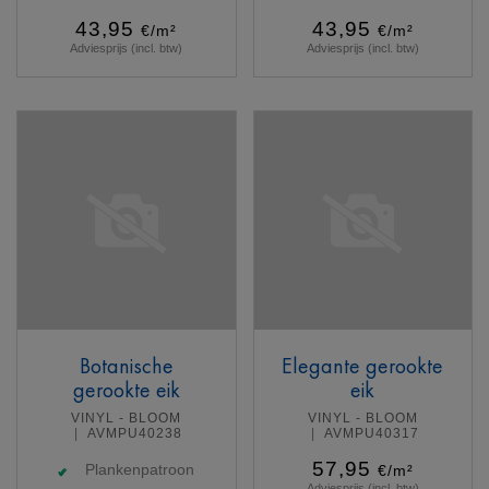
43,95
43,95
€/m²
€/m²
Adviesprijs (incl. btw)
Adviesprijs (incl. btw)
Meer info
Meer info
Botanische
Elegante gerookte
gerookte eik
eik
VINYL - BLOOM
VINYL - BLOOM
AVMPU40238
AVMPU40317
57,95
Plankenpatroon
€/m²
Adviesprijs (incl. btw)