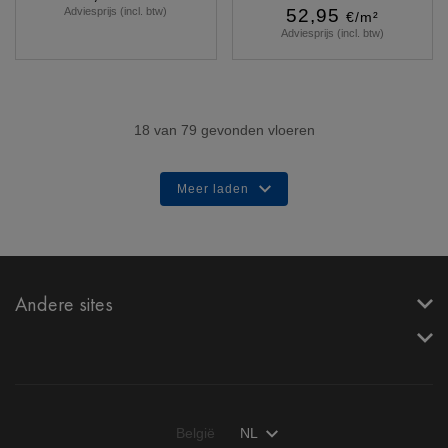
Adviesprijs (incl. btw)
52,95
€/m²
Adviesprijs (incl. btw)
Meer info
Meer info
18
van
79
gevonden vloeren
Meer laden
Andere sites
België
NL