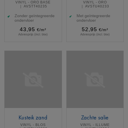
VINYL - ORO BASE
VINYL - ORO
AVSTT40235
AVSTU40233
Zonder geïntegreerde
Met geïntegreerde
ondervloer
ondervloer
43,95
52,95
€/m²
€/m²
Adviesprijs (incl. btw)
Adviesprijs (incl. btw)
Meer info
Meer info
Kusteik zand
Zachte salie
VINYL - BLOS
VINYL - ILLUME