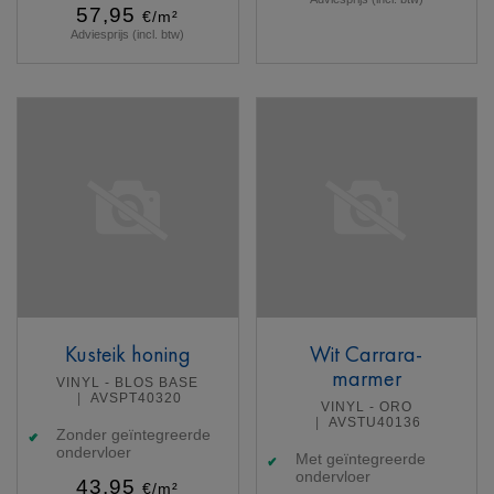
57,95
€/m²
Adviesprijs (incl. btw)
Meer info
Meer info
Kusteik honing
Wit Carrara-
marmer
VINYL - BLOS BASE
AVSPT40320
VINYL - ORO
AVSTU40136
Zonder geïntegreerde
ondervloer
Met geïntegreerde
ondervloer
43,95
€/m²