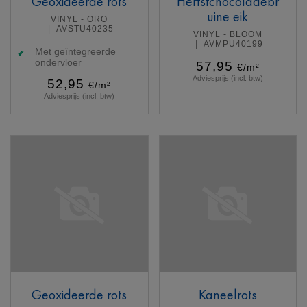
Geoxideerde rots
Herfstchocoladebr
uine eik
VINYL - ORO
AVSTU40235
VINYL - BLOOM
AVMPU40199
Met geïntegreerde
ondervloer
57,95
€/m²
Adviesprijs (incl. btw)
52,95
€/m²
Adviesprijs (incl. btw)
Meer info
Meer info
Geoxideerde rots
Kaneelrots