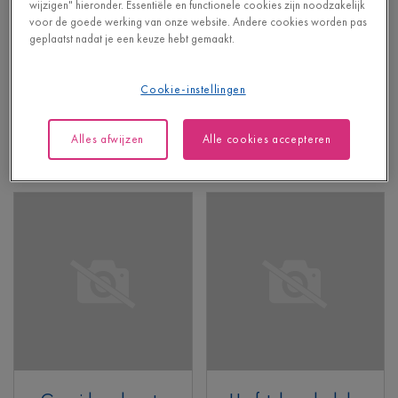
wijzigen" hieronder. Essentiële en functionele cookies zijn noodzakelijk
Canyon eik natuur
Peperkoek eik
voor de goede werking van onze website. Andere cookies worden pas
geplaatst nadat je een keuze hebt gemaakt.
VINYL - BLOS
VINYL - BLOS BASE
AVSPU40039
AVSPT40278
Met geïntegreerde
Zonder geïntegreerde
Cookie-instellingen
ondervloer
ondervloer
52,95
43,95
€/m²
€/m²
Alles afwijzen
Alle cookies accepteren
Adviesprijs (incl. btw)
Adviesprijs (incl. btw)
Meer info
Meer info