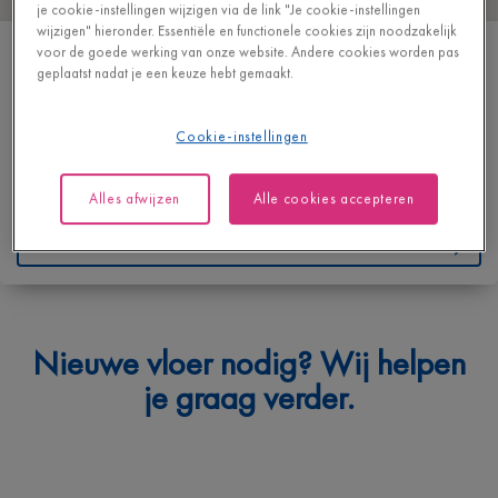
je cookie-instellingen wijzigen via de link "Je cookie-instellingen
wijzigen" hieronder. Essentiële en functionele cookies zijn noodzakelijk
MULTI HOME VERMEIREN MALLE
voor de goede werking van onze website. Andere cookies worden pas
geplaatst nadat je een keuze hebt gemaakt.
ANTWERPSESTEENWEG 111
2390 MALLE
BELGIË
Cookie-instellingen
T
+32 33123751
Alles afwijzen
Alle cookies accepteren
https://www.multi-home.be/
Contacteer ons
Waarmee kunnen we je helpen?
Nieuwe vloer nodig? Wij helpen
Geef hieronder je vraag in en we bezorgen je spoedig een
je graag verder.
antwoord.