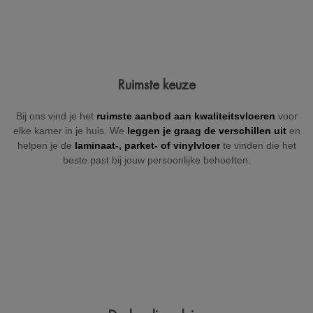
Jouw gegevens
Ruimste keuze
Vul hieronder je gegevens in zodat wij je kunnen contacteren
Bij ons vind je het
ruimste aanbod aan kwaliteitsvloeren
voor
(indien nodig).
elke kamer in je huis. We
leggen je graag de verschillen uit
en
helpen je de
laminaat-, parket- of
vinylvloer
te vinden die het
beste past bij jouw persoonlijke behoeften.
+32