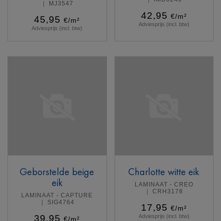
MJ3547
42,95
€/m²
45,95
€/m²
Adviesprijs (incl. btw)
Adviesprijs (incl. btw)
Meer info
Meer info
Geborstelde beige
Charlotte witte eik
eik
LAMINAAT - CREO
CRH3178
LAMINAAT - CAPTURE
SIG4764
17,95
€/m²
39,95
Adviesprijs (incl. btw)
€/m²