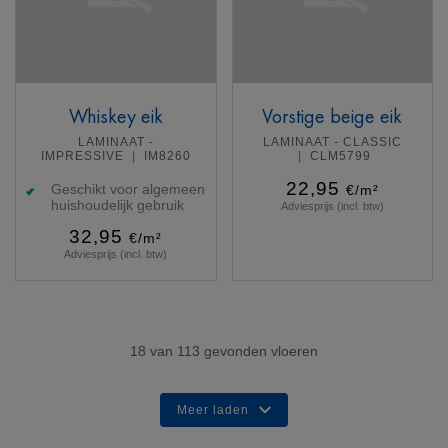
Whiskey eik
Vorstige beige eik
LAMINAAT -
LAMINAAT - CLASSIC
IMPRESSIVE
IM8260
CLM5799
22,95
Geschikt voor algemeen
€/m²
huishoudelijk gebruik
Adviesprijs (incl. btw)
32,95
€/m²
Adviesprijs (incl. btw)
Meer info
Meer info
18
van
113
gevonden vloeren
Meer laden