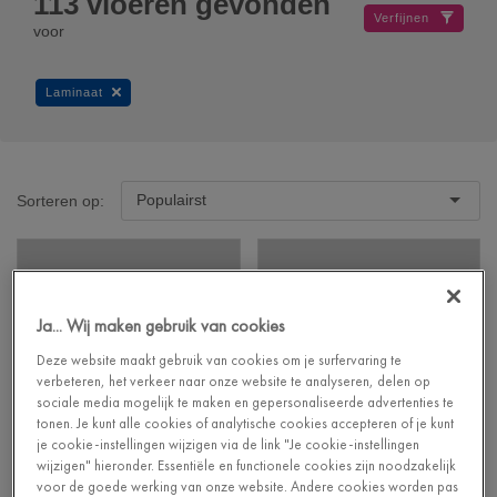
113
vloeren gevonden
Verfijnen
voor
Laminaat
Populairst
Sorteren op:
Ja... Wij maken gebruik van cookies
Deze website maakt gebruik van cookies om je surfervaring te
verbeteren, het verkeer naar onze website te analyseren, delen op
sociale media mogelijk te maken en gepersonaliseerde advertenties te
tonen. Je kunt alle cookies of analytische cookies accepteren of je kunt
je cookie-instellingen wijzigen via de link "Je cookie-instellingen
wijzigen" hieronder. Essentiële en functionele cookies zijn noodzakelijk
voor de goede werking van onze website. Andere cookies worden pas