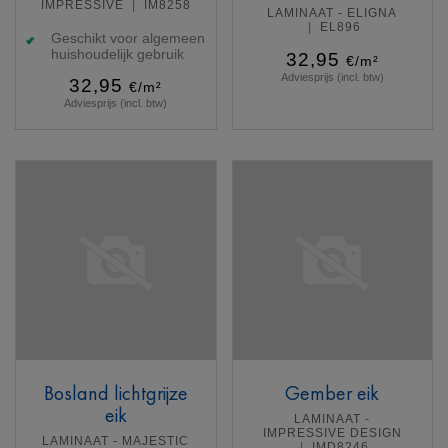
IMPRESSIVE
IM8258
LAMINAAT - ELIGNA
EL896
Geschikt voor algemeen
huishoudelijk gebruik
32,95
€/m²
Adviesprijs (incl. btw)
32,95
€/m²
Adviesprijs (incl. btw)
Meer info
Meer info
Bosland lichtgrijze
Gember eik
eik
LAMINAAT -
IMPRESSIVE DESIGN
LAMINAAT - MAJESTIC
IMD8246