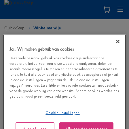
Quick-Step
>
Winkelmandje
Uw winkelmandje
Ja... Wij maken gebruik van cookies
Je winkelmandje is leeg. Ga naar de webshop om je droomvloer
Deze website maakt gebruik van cookies om je surfervaring te
en de bijbehorende accessoires te vinden.
verbeteren, het verkeer naar onze website te analyseren, delen op
sociale media mogelijk te maken en gepersonaliseerde advertenties te
tonen. Je kunt alle cookies of analytische cookies accepteren of je kunt
Ga naar de webshop
je cookie-instellingen wijzigen via de link "Je cookie-instellingen
wijzigen" hieronder. Essentiële en functionele cookies zijn noodzakelijk
voor de goede werking van onze website. Andere cookies worden pas
geplaatst nadat je een keuze hebt gemaakt.
Cookie-instellingen
Alles afwijzen
Alle cookies accepteren