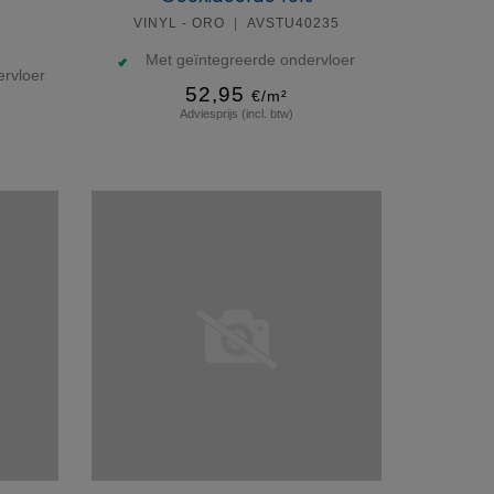
VINYL - ORO
AVSTU40235
Met geïntegreerde ondervloer
rvloer
52,95
€/m²
Adviesprijs (incl. btw)
Meer info