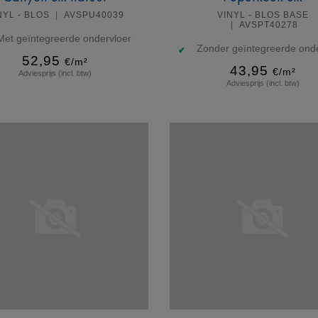
NYL - BLOS
AVSPU40039
VINYL - BLOS BASE
AVSPT40278
Met geïntegreerde ondervloer
Zonder geïntegreerde onde
52,95
€/m²
43,95
€/m²
Adviesprijs (incl. btw)
Adviesprijs (incl. btw)
Meer info
Meer info