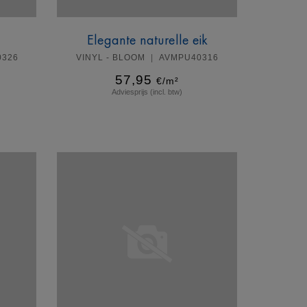
Elegante naturelle eik
0326
VINYL - BLOOM
AVMPU40316
57,95
€/m²
Adviesprijs (incl. btw)
Meer info