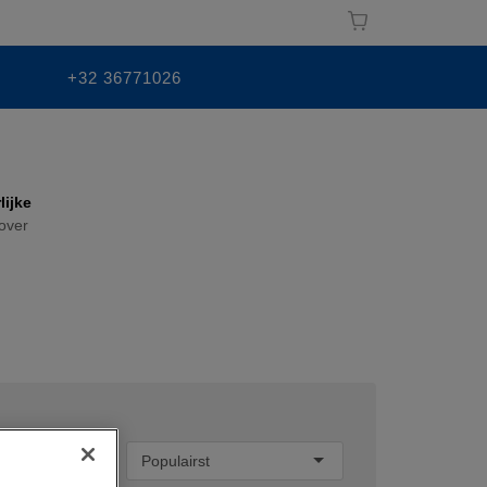
+32 36771026
lijke
over
Sorteren op:
Populairst