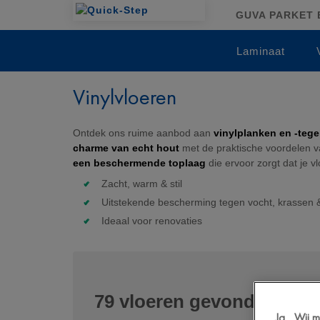
GUVA PARKET B
Laminaat
Vinylvloeren
Ontdek ons ruime aanbod aan
vinylplanken en -tege
charme van echt hout
met de praktische voordelen van
een beschermende toplaag
die ervoor zorgt dat je vlo
Zacht, warm & stil
Uitstekende bescherming tegen vocht, krassen 
Ideaal voor renovaties
79
vloeren gevonden
voor
Ja... Wij