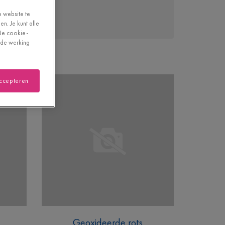
e website te
n. Je kunt alle
"Je cookie-
oede werking
accepteren
Geoxideerde rots