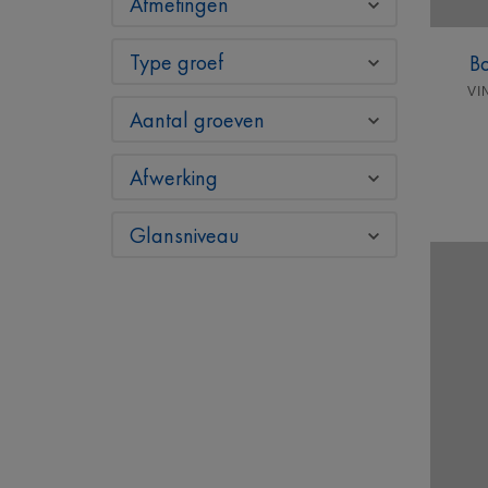
Afmetingen
Type groef
Bo
VI
Aantal groeven
Afwerking
Glansniveau