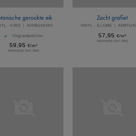
tanische gerookte eik
Zacht grafiet
NYL - CIRO
AVHBU40363
VINYL - ILLUME
AVMTU4
57,95
Visgraatpatroon
€/m²
Adviesprijs (incl. btw)
59,95
€/m²
Adviesprijs (incl. btw)
Meer info
Meer info