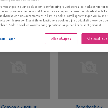
e maakt gebruik van cookies om je surfervaring te verbeteren, het verkeer naar onz
 delen op sociale media mogelijk te maken en gepersonaliseerde advertenties te tone
analytische cookies accepteren of je kunt je cookie-instellingen wijzigen via de link 
n wijzigen" hieronder. Essentiële en functionele cookies zijn noodzakelijk voor de g
bsite. Andere cookies worden pas geplaatst nadat je een keuze hebt gemaakt.
nstellingen
Alles afwijzen
Alle cookies 
Canyon eik natuur
Peperkoek eik