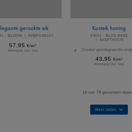
legante gerookte eik
Kusteik honing
YL - BLOOM
AVMPU40317
VINYL - BLOS BASE
AVSPT40320
57,95
€/m²
Zonder geïntegreerde onde
Adviesprijs (incl. btw)
43,95
€/m²
Adviesprijs (incl. btw)
Meer info
Meer info
18
van
79
gevonden vloer
Meer laden