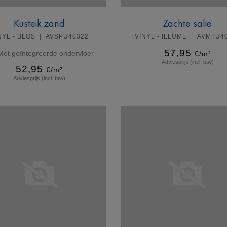
Kusteik zand
Zachte salie
NYL - BLOS
AVSPU40322
VINYL - ILLUME
AVMTU4
57,95
Met geïntegreerde ondervloer
€/m²
Adviesprijs (incl. btw)
52,95
€/m²
Adviesprijs (incl. btw)
Meer info
Meer info