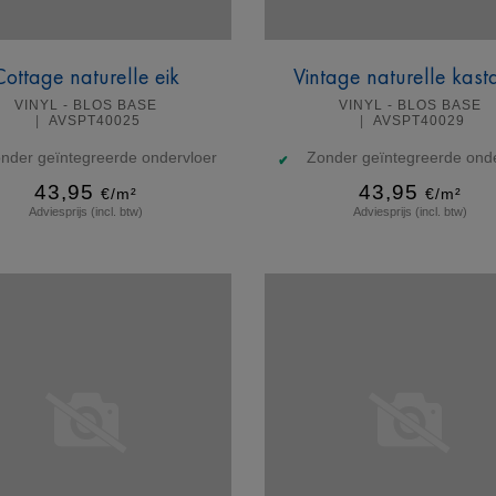
Cottage naturelle eik
Vintage naturelle kast
VINYL - BLOS BASE
VINYL - BLOS BASE
AVSPT40025
AVSPT40029
nder geïntegreerde ondervloer
Zonder geïntegreerde onde
43,95
43,95
€/m²
€/m²
Adviesprijs (incl. btw)
Adviesprijs (incl. btw)
Meer info
Meer info