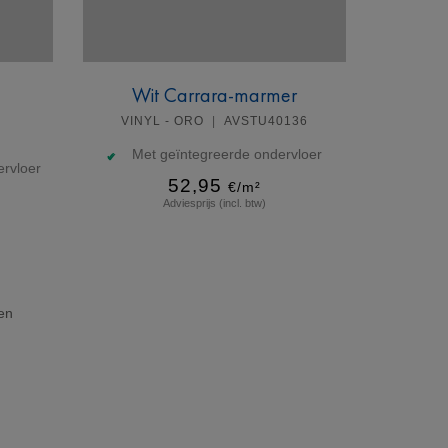
Wit Carrara-marmer
VINYL - ORO
AVSTU40136
Met geïntegreerde ondervloer
rvloer
52,95
€/m²
Adviesprijs (incl. btw)
Meer info
en