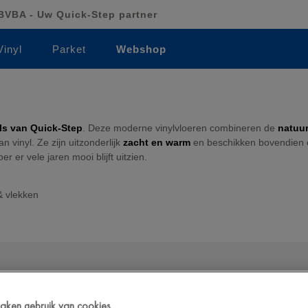
VBA - Uw Quick-Step partner
Vinyl
Parket
Webshop
ls van Quick-Step
. Deze moderne vinylvloeren combineren de
natuur
 vinyl. Ze zijn uitzonderlijk
zacht en warm
en beschikken bovendien 
er er vele jaren mooi blijft uitzien.
& vlekken
 maken gebruik van cookies