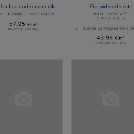
fstchocoladebruine eik
Geoxideerde rots
YL - BLOOM
AVMPU40199
VINYL - ORO BASE
AVSTT40235
57,95
€/m²
Zonder geïntegreerde onde
Adviesprijs (incl. btw)
43,95
€/m²
Adviesprijs (incl. btw)
Meer info
Meer info