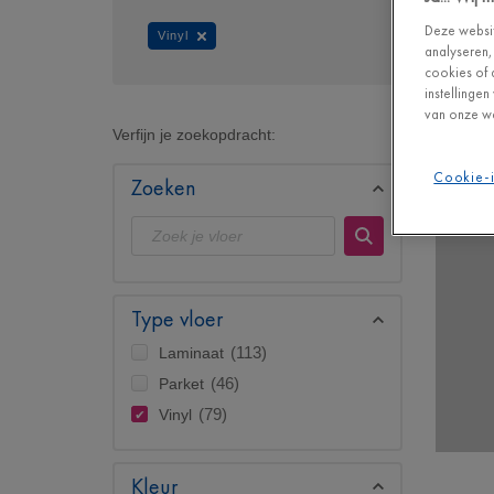
Deze websit
Vinyl
analyseren,
cookies of 
instellinge
van onze we
Verfijn je zoekopdracht:
Cookie-i
Zoeken
Type vloer
Laminaat
(113)
Parket
(46)
Vinyl
(79)
Kleur