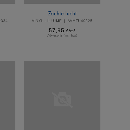
Zachte lucht
0334
VINYL - ILLUME
AVMTU40325
57,95
€/m²
Adviesprijs (incl. btw)
Meer info