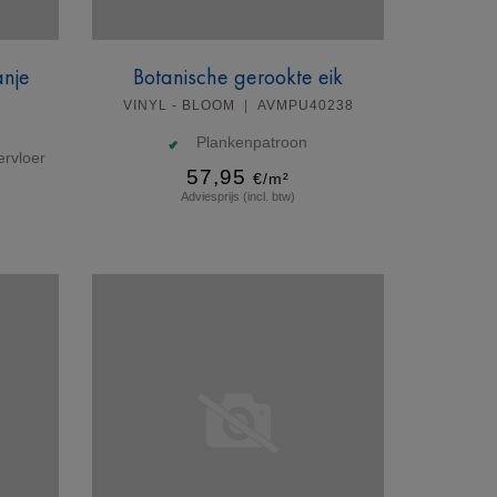
anje
Botanische gerookte eik
VINYL - BLOOM
AVMPU40238
Plankenpatroon
rvloer
57,95
€/m²
Adviesprijs (incl. btw)
Meer info