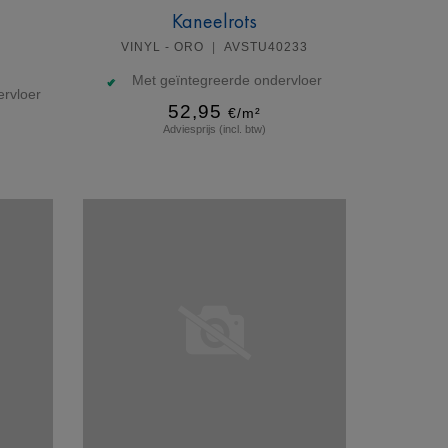
Kaneelrots
VINYL - ORO
AVSTU40233
Met geïntegreerde ondervloer
rvloer
52,95
€/m²
Adviesprijs (incl. btw)
Meer info