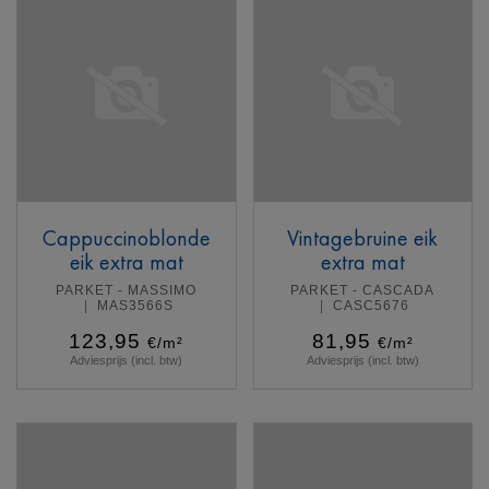
Cappuccinoblonde
Vintagebruine eik
eik extra mat
extra mat
PARKET - MASSIMO
PARKET - CASCADA
MAS3566S
CASC5676
123,95
81,95
€/m²
€/m²
Adviesprijs (incl. btw)
Adviesprijs (incl. btw)
Meer info
Meer info