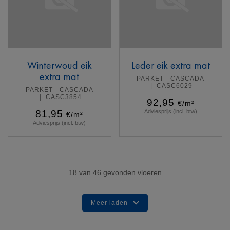
Winterwoud eik
Leder eik extra mat
extra mat
PARKET - CASCADA
CASC6029
PARKET - CASCADA
CASC3854
92,95
€/m²
81,95
Adviesprijs (incl. btw)
€/m²
Adviesprijs (incl. btw)
Meer info
Meer info
18
van
46
gevonden vloeren
Meer laden