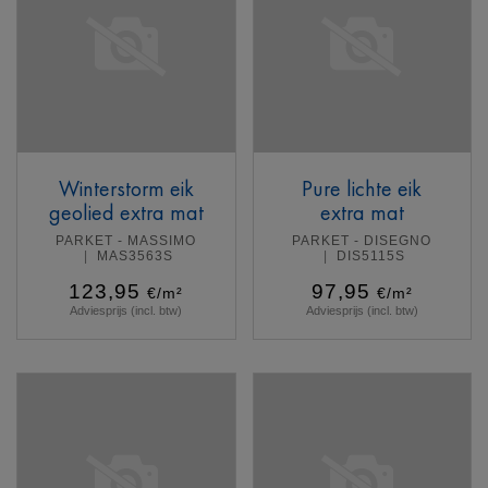
Winterstorm eik
Pure lichte eik
geolied extra mat
extra mat
PARKET - MASSIMO
PARKET - DISEGNO
MAS3563S
DIS5115S
123,95
97,95
€/m²
€/m²
Adviesprijs (incl. btw)
Adviesprijs (incl. btw)
Meer info
Meer info