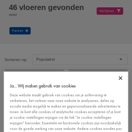
46
vloeren gevonden
Verfijnen
voor
Parket
Populairst
Sorteren op:
Ja... Wij maken gebruik van cookies
Deze website maakt gebruik van cookies om je surfervaring te
verbeteren, het verkeer naar onze website te analyseren, delen op
sociale media mogelijk te maken en gepersonaliseerde advertenties te
tonen. Je kunt alle cookies of analytische cookies accepteren of je kunt
je cookie-instellingen wijzigen via de link "Je cookie-instellingen
wijzigen" hieronder. Essentiële en functionele cookies zijn noodzakelijk
voor de goede werking van onze website. Andere cookies worden pas