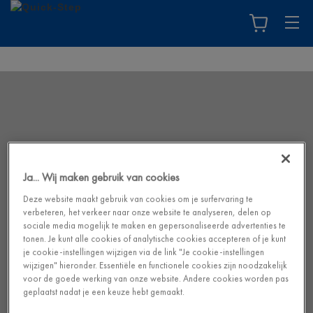
Ja... Wij maken gebruik van cookies
Deze website maakt gebruik van cookies om je surfervaring te
verbeteren, het verkeer naar onze website te analyseren, delen op
sociale media mogelijk te maken en gepersonaliseerde advertenties te
tonen. Je kunt alle cookies of analytische cookies accepteren of je kunt
je cookie-instellingen wijzigen via de link "Je cookie-instellingen
wijzigen" hieronder. Essentiële en functionele cookies zijn noodzakelijk
voor de goede werking van onze website. Andere cookies worden pas
geplaatst nadat je een keuze hebt gemaakt.