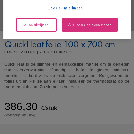
Cookie-instellingen
Alles afwijzen
Alle cookies accepteren
QuickHeat folie 100 x 700 cm
QUICKHEAT FOLIE |
NEUDLQH100X700
QuickHeat is de slimme en gemakkelijke manier om te genieten
van vloerverwarming. Onnodig in beton te gieten, minimale
moeite – u kunt zelfs de elektricien vergeten. Rol gewoon de
folies uit en klik ze aan elkaar. Installeer de thermostaat op de
muur en sluit aan. Zo simpel is het echt.
386,30
€/stuk
Adviesprijs (incl. btw)