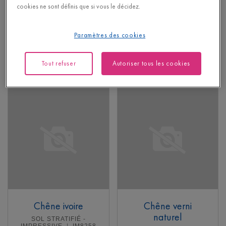
cookies ne sont définis que si vous le décidez.
SOL STRATIFIÉ -
SOL STRATIFIÉ -
ELIGNA
EL996
CLASSIC
CLM5801
32,95
Chanfrein optique
Paramètres des cookies
€/m²
Prix de détail recommandé (PDR)
22,95
€/m²
Prix de détail recommandé (PDR)
Tout refuser
Autoriser tous les cookies
En savoir plus
En savoir plus
Chêne ivoire
Chêne verni
naturel
SOL STRATIFIÉ -
IMPRESSIVE
IM8258