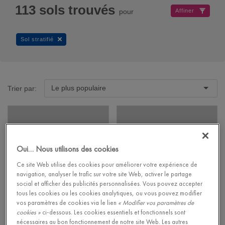
113
sols trouvés
pour
Affiner
Sol stratifié
Le plus populaire
Trier par:
Oui… Nous utilisons des cookies
Ce site Web utilise des cookies pour améliorer votre expérience de
navigation, analyser le trafic sur votre site Web, activer le partage
social et afficher des publicités personnalisées. Vous pouvez accepter
tous les cookies ou les cookies analytiques, ou vous pouvez modifier
vos paramètres de cookies via le lien
« Modifier vos paramètres de
cookies »
ci-dessous. Les cookies essentiels et fonctionnels sont
Merbau
Chêne sableux
nécessaires au bon fonctionnement de notre site Web. Les autres