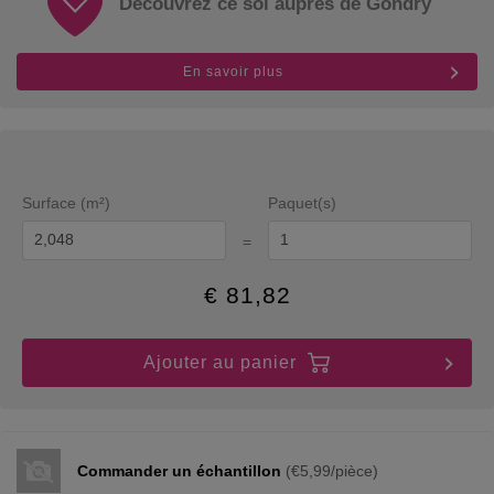
Découvrez ce sol auprès de Gondry
En savoir plus
Surface (m²)
Paquet(s)
=
€
81,82
Ajouter au panier
Commander un échantillon
(€5,99/pièce)