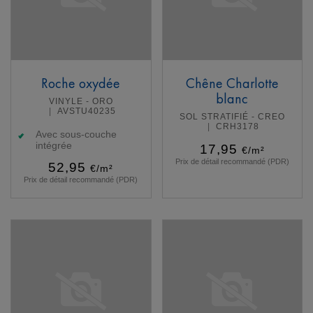
Roche oxydée
Chêne Charlotte
blanc
VINYLE - ORO
AVSTU40235
SOL STRATIFIÉ - CREO
CRH3178
Avec sous-couche
intégrée
17,95
€/m²
Prix de détail recommandé (PDR)
52,95
€/m²
Prix de détail recommandé (PDR)
En savoir plus
En savoir plus