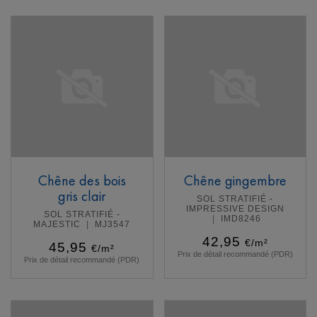
En savoir plus
En savoir plus
Chêne des bois
Chêne gingembre
gris clair
SOL STRATIFIÉ -
IMPRESSIVE DESIGN
SOL STRATIFIÉ -
IMD8246
MAJESTIC
MJ3547
42,95
€/m²
45,95
€/m²
Prix de détail recommandé (PDR)
Prix de détail recommandé (PDR)
En savoir plus
En savoir plus