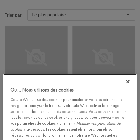
Le plus populaire
Trier par:
Oui… Nous utilisons des cookies
Chêne Canyon
Merbau
Ce site Web utilise des cookies pour améliorer votre expérience de
naturel
navigation, analyser le trafic sur votre site Web, activer le partage
SOL STRATIFIÉ -
social et afficher des publicités personnalisées. Vous pouvez accepter
ELIGNA
EL996
VINYLE - BLOS
tous les cookies ou les cookies analytiques, ou vous pouvez modifier
AVSPU40039
32,95
€/m²
vos paramètres de cookies via le lien
« Modifier vos paramètres de
Prix de détail recommandé (PDR)
Avec sous-couche
cookies »
ci-dessous. Les cookies essentiels et fonctionnels sont
intégrée
nécessaires au bon fonctionnement de notre site Web. Les autres