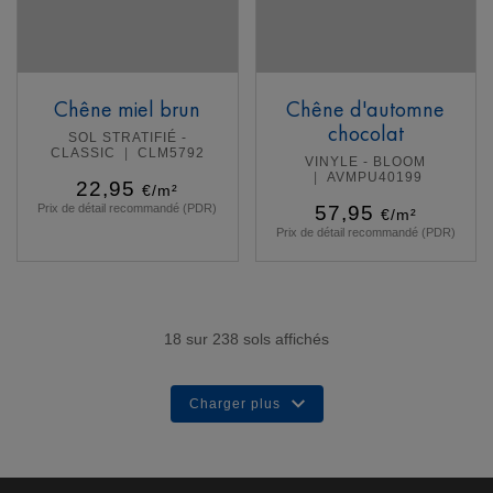
Chêne miel brun
Chêne d'automne
chocolat
SOL STRATIFIÉ -
CLASSIC
CLM5792
VINYLE - BLOOM
AVMPU40199
22,95
€/m²
Prix de détail recommandé (PDR)
57,95
€/m²
Prix de détail recommandé (PDR)
En savoir plus
En savoir plus
18
sur
238
sols affichés
Charger plus