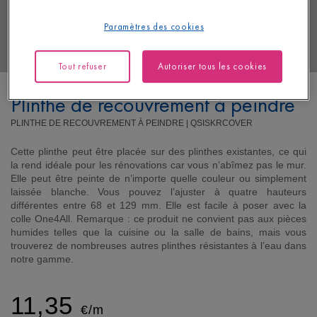
Paramètres des cookies
Tout refuser
Autoriser tous les cookies
Plinthe de recouvrement à peindre
PLINTHE DE RECOUVREMENT À PEINDRE |
QSISKRCOVER
Cette plinthe peut être placée sur des plinthes existantes, ce qui
la rend idéale pour les rénovations car vous n’abîmez pas le mur.
Elle peut être peinte de n’importe quelle couleur ou simplement
laissée blanche. Vous pouvez l’ajuster à quatre hauteurs
différentes entre 68 et 129 mm. Elle est facile à poser avec la
colle One4All. Remarque : ce produit ne convient pas aux pièces
humides telles que la cuisine ou la salle de bains, mais vous
trouverez de nombreuses autres plinthes résistantes à l’eau dans
notre gamme.
11,35
€/m