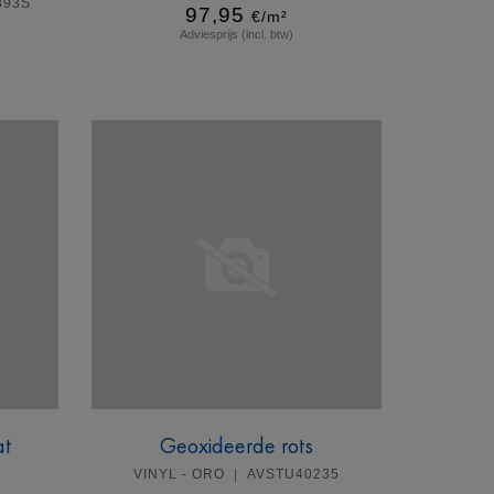
893S
97,95
€/m²
Adviesprijs (incl. btw)
Meer info
at
Geoxideerde rots
VINYL - ORO
AVSTU40235