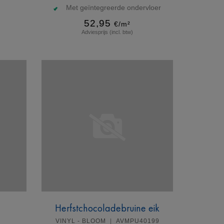
Met geïntegreerde ondervloer
52,95
€/m²
Adviesprijs (incl. btw)
Meer info
Herfstchocoladebruine eik
VINYL - BLOOM
AVMPU40199