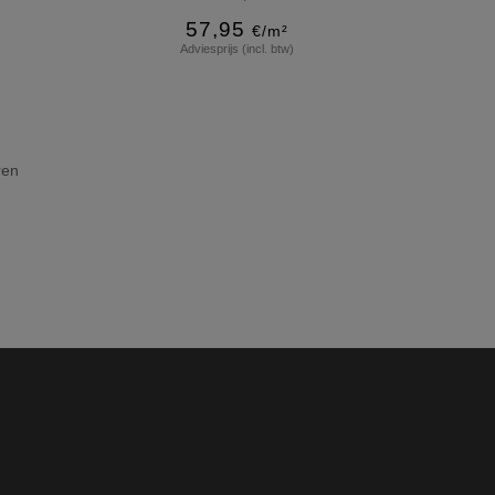
57,95
€/m²
Adviesprijs (incl. btw)
Meer info
ren