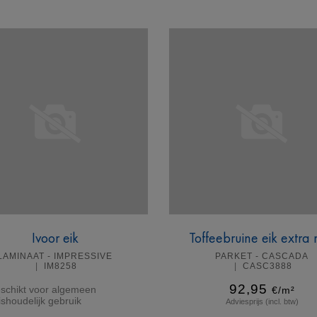
Meer info
Meer info
Ivoor eik
Toffeebruine eik extra
LAMINAAT - IMPRESSIVE
PARKET - CASCADA
IM8258
CASC3888
92,95
schikt voor algemeen
€/m²
ishoudelijk gebruik
Adviesprijs (incl. btw)