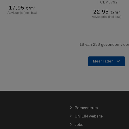
CLM5792
17,95
€/m²
22,95
€/m²
Adviesprijs (incl. btw)
Adviesprijs (incl. btw)
Meer info
Meer info
18
van
238
gevonden vloe
Meer laden
Perscentrum
UNILIN website
Jobs