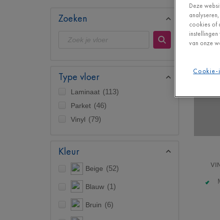
Deze websit
analyseren,
Zoeken
cookies of 
instellinge
van onze we
Cookie-i
Type vloer
Laminaat
(113)
Parket
(46)
Vinyl
(79)
Kleur
VI
Beige
(52)
Blauw
(1)
Bruin
(6)