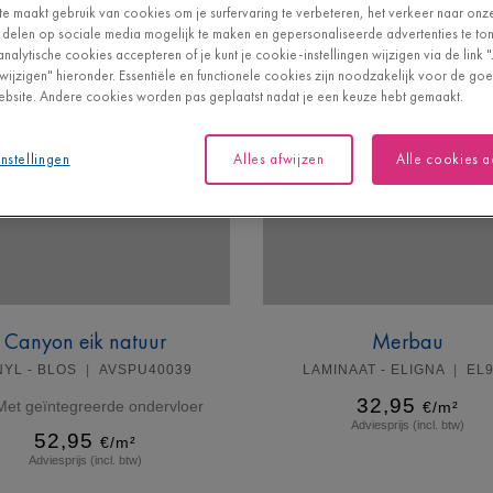
e maakt gebruik van cookies om je surfervaring te verbeteren, het verkeer naar onz
 delen op sociale media mogelijk te maken en gepersonaliseerde advertenties te tone
analytische cookies accepteren of je kunt je cookie-instellingen wijzigen via de link 
n wijzigen" hieronder. Essentiële en functionele cookies zijn noodzakelijk voor de g
bsite. Andere cookies worden pas geplaatst nadat je een keuze hebt gemaakt.
nstellingen
Alles afwijzen
Alle cookies 
Canyon eik natuur
Merbau
NYL - BLOS
AVSPU40039
LAMINAAT - ELIGNA
EL
32,95
Met geïntegreerde ondervloer
€/m²
Adviesprijs (incl. btw)
52,95
€/m²
Adviesprijs (incl. btw)