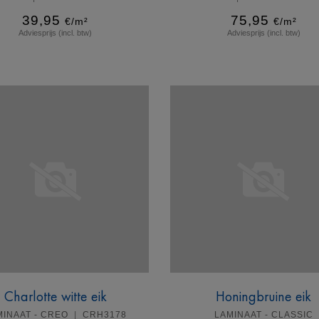
39,95
75,95
€/m²
€/m²
Adviesprijs (incl. btw)
Adviesprijs (incl. btw)
Meer info
Meer info
Charlotte witte eik
Honingbruine eik
MINAAT - CREO
CRH3178
LAMINAAT - CLASSIC