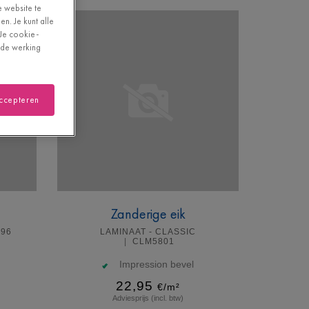
e website te
n. Je kunt alle
"Je cookie-
oede werking
accepteren
Zanderige eik
996
LAMINAAT - CLASSIC
CLM5801
Impression bevel
22,95
€/m²
Adviesprijs (incl. btw)