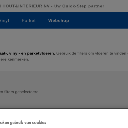
HOUT&INTERIEUR NV - Uw Quick-Step partner
Vinyl
Parket
Webshop
at-, vinyl- en parketvloeren.
Gebruik de filters om vloeren te vinden 
ndere kenmerken.
n filters geselecteerd
 maken gebruik van cookies