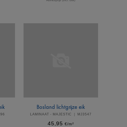
Meer info
eik
Bosland lichtgrijze eik
896
LAMINAAT - MAJESTIC
MJ3547
45,95
€/m²