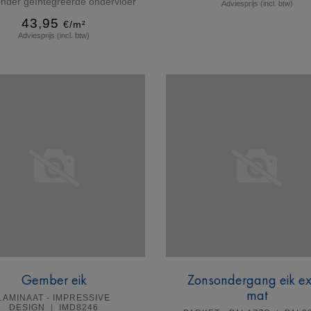
nder geïntegreerde ondervloer
Adviesprijs (incl. btw)
43,95
€/m²
Adviesprijs (incl. btw)
Meer info
Meer info
Gember eik
Zonsondergang eik ex
mat
LAMINAAT - IMPRESSIVE
DESIGN
IMD8246