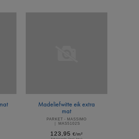
Meer info
 mat
Madeliefwitte eik extra
mat
PARKET - MASSIMO
MAS5102S
123,95
€/m²
Adviesprijs (incl. btw)