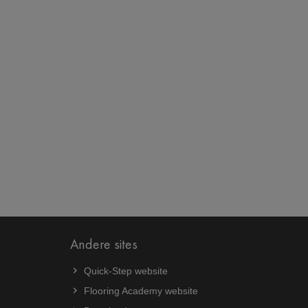
Andere sites
Quick-Step website
Flooring Academy website