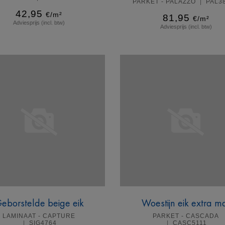
PARKET - PALAZZO
PAL3
42,95
€/m²
81,95
€/m²
Adviesprijs (incl. btw)
Adviesprijs (incl. btw)
Meer info
Meer info
eborstelde beige eik
Woestijn eik extra m
LAMINAAT - CAPTURE
PARKET - CASCADA
SIG4764
CASC5111