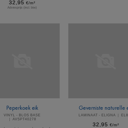
32,95
€/m²
Adviesprijs (incl. btw)
Meer info
Meer info
Peperkoek eik
Geverniste naturelle 
VINYL - BLOS BASE
LAMINAAT - ELIGNA
EL
AVSPT40278
32,95
€/m²