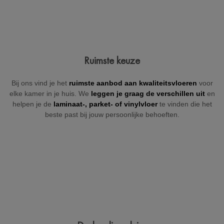
Jouw gegevens
Ruimste keuze
Vul hieronder je gegevens in zodat wij je kunnen contacteren
Bij ons vind je het
ruimste aanbod aan kwaliteitsvloeren
voor
(indien nodig).
elke kamer in je huis. We
leggen je graag de verschillen uit
en
helpen je de
laminaat-, parket- of
vinylvloer
te vinden die het
beste past bij jouw persoonlijke behoeften.
+32