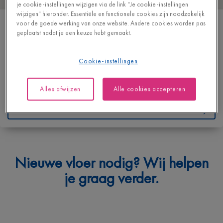
je cookie-instellingen wijzigen via de link "Je cookie-instellingen
wijzigen" hieronder. Essentiële en functionele cookies zijn noodzakelijk
VAN PETEGHEM HOUT&INTERIEUR NV
voor de goede werking van onze website. Andere cookies worden pas
geplaatst nadat je een keuze hebt gemaakt.
LOZEN BOER 33-35
9080 LOCHRISTI
BELGIË
Cookie-instellingen
T
+32 93555649
Alles afwijzen
Alle cookies accepteren
https://vanpeteghemhout.be/
Contacteer ons
Waarmee kunnen we je helpen?
Nieuwe vloer nodig? Wij helpen
Geef hieronder je vraag in en we bezorgen je spoedig een
je graag verder.
antwoord.