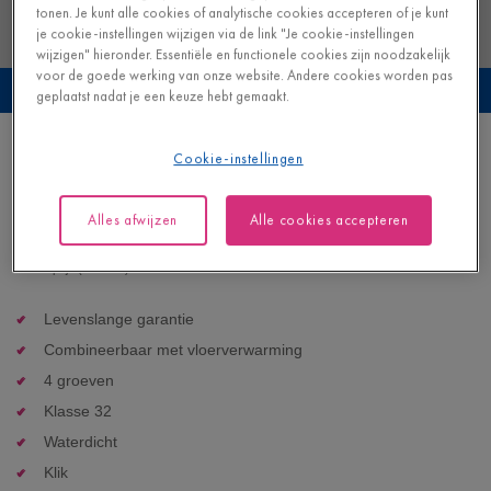
tonen. Je kunt alle cookies of analytische cookies accepteren of je kunt
je cookie-instellingen wijzigen via de link "Je cookie-instellingen
wijzigen" hieronder. Essentiële en functionele cookies zijn noodzakelijk
voor de goede werking van onze website. Andere cookies worden pas
Bekijk deze vloer in je eigen interieur
geplaatst nadat je een keuze hebt gemaakt.
Gevlekt beton
Cookie-instellingen
LAMINAAT - MUSE |
MUS5491
Alles afwijzen
Alle cookies accepteren
40,95
€/m²
Adviesprijs (incl. btw)
Levenslange garantie
Combineerbaar met vloerverwarming
4 groeven
Klasse 32
Waterdicht
Klik