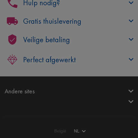
Hulp nodig?
Gratis thuislevering
Veilige betaling
Perfect afgewerkt
Andere sites
België
NL