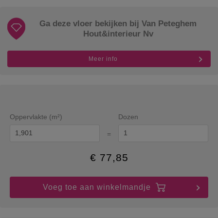
Ga deze vloer bekijken bij Van Peteghem
Hout&interieur Nv
Meer info
Oppervlakte (m²)
Dozen
=
€
77,85
Voeg toe aan winkelmandje