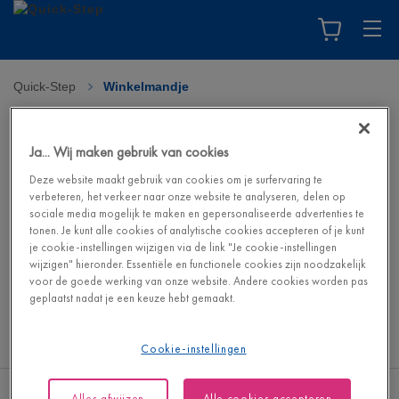
Quick-Step
>
Winkelmandje
Uw winkelmandje
Ja... Wij maken gebruik van cookies
Je winkelmandje is leeg. Ga naar de webshop om je droomvloer
Deze website maakt gebruik van cookies om je surfervaring te
en de bijbehorende accessoires te vinden.
verbeteren, het verkeer naar onze website te analyseren, delen op
sociale media mogelijk te maken en gepersonaliseerde advertenties te
tonen. Je kunt alle cookies of analytische cookies accepteren of je kunt
Ga naar de webshop
je cookie-instellingen wijzigen via de link "Je cookie-instellingen
wijzigen" hieronder. Essentiële en functionele cookies zijn noodzakelijk
voor de goede werking van onze website. Andere cookies worden pas
geplaatst nadat je een keuze hebt gemaakt.
Cookie-instellingen
Alles afwijzen
Alle cookies accepteren