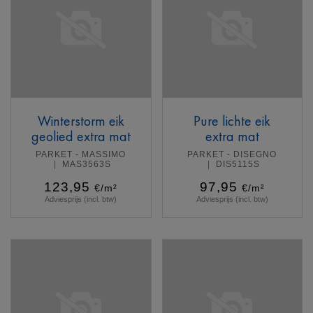
Winterstorm eik
Pure lichte eik
geolied extra mat
extra mat
PARKET - MASSIMO
PARKET - DISEGNO
MAS3563S
DIS5115S
123,95
97,95
€/m²
€/m²
Adviesprijs (incl. btw)
Adviesprijs (incl. btw)
Meer info
Meer info