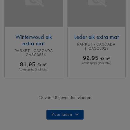
Winterwoud eik
Leder eik extra mat
extra mat
PARKET - CASCADA
CASC6029
PARKET - CASCADA
CASC3854
92,95
€/m²
81,95
Adviesprijs (incl. btw)
€/m²
Adviesprijs (incl. btw)
Meer info
Meer info
18
van
46
gevonden vloeren
Meer laden