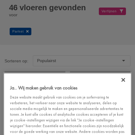
46
vloeren gevonden
Verfijnen
voor
Parket
Populairst
Sorteren op:
Ja... Wij maken gebruik van cookies
Deze website maakt gebruik van cookies om je surfervaring te
verbeteren, het verkeer naar onze website te analyseren, delen op
sociale media mogelijk te maken en gepersonaliseerde advertenties te
tonen. Je kunt alle cookies of analytische cookies accepteren of je kunt
je cookie-instellingen wijzigen via de link "Je cookie-instellingen
wijzigen" hieronder. Essentiële en functionele cookies zijn noodzakelijk
voor de goede werking van onze website. Andere cookies worden pas