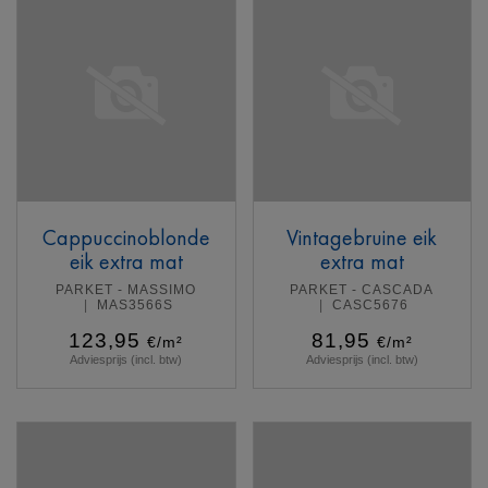
Cappuccinoblonde
Vintagebruine eik
eik extra mat
extra mat
PARKET - MASSIMO
PARKET - CASCADA
MAS3566S
CASC5676
123,95
81,95
€/m²
€/m²
Adviesprijs (incl. btw)
Adviesprijs (incl. btw)
Meer info
Meer info