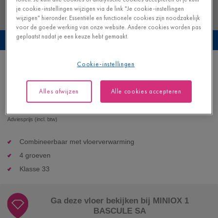
je cookie-instellingen wijzigen via de link "Je cookie-instellingen
wijzigen" hieronder. Essentiële en functionele cookies zijn noodzakelijk
voor de goede werking van onze website. Andere cookies worden pas
geplaatst nadat je een keuze hebt gemaakt.
Bekijk deze vloer in je eigen interieur
Cookie-instellingen
Wit Carrara-marmer
VINYL - ORO |
AVSTU40136
Alles afwijzen
Alle cookies accepteren
52,95
€/m²
Adviesprijs (incl. btw)
Combineerbaar met vloerverwarming
4 groeven
Klasse 33
Ga deze vloer bekijken bij MINIOX 1
BASCULE SA