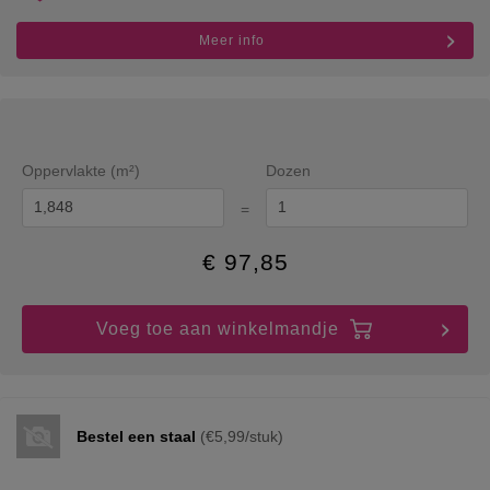
Meer info
Oppervlakte (m²)
Dozen
=
€
97,85
Voeg toe aan winkelmandje
Bestel een staal
(€5,99/stuk)