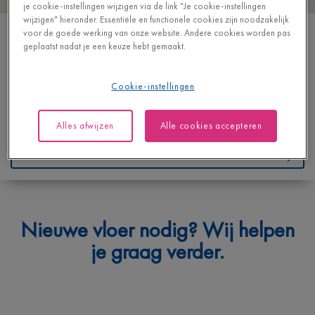
je cookie-instellingen wijzigen via de link "Je cookie-instellingen
wijzigen" hieronder. Essentiële en functionele cookies zijn noodzakelijk
MINIOX 1 BASCULE SA
voor de goede werking van onze website. Andere cookies worden pas
geplaatst nadat je een keuze hebt gemaakt.
CHAUSSÉE DE WATERLOO 645
1050 IXELLES
BELGIË
Cookie-instellingen
T
+3223433333
Alles afwijzen
Alle cookies accepteren
https://www.miniox.be/
Contacteer ons
Waarmee kunnen we je helpen?
Nieuwe vloer nodig? Wij helpen
Geef hieronder je vraag in en we bezorgen je spoedig een
je graag verder.
antwoord.