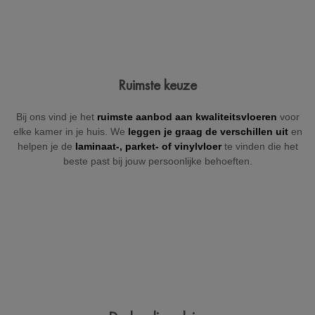
Jouw gegevens
Ruimste keuze
Vul hieronder je gegevens in zodat wij je kunnen contacteren
Bij ons vind je het
ruimste aanbod aan kwaliteitsvloeren
voor
(indien nodig).
elke kamer in je huis. We
leggen je graag de verschillen uit
en
helpen je de
laminaat-, parket- of
vinylvloer
te vinden die het
beste past bij jouw persoonlijke behoeften.
+32