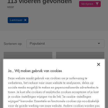
113
vloeren gevonden
Verfijnen
voor
Laminaat
Populairst
Sorteren op:
Ja... Wij maken gebruik van cookies
Deze website maakt gebruik van cookies om je surfervaring te
verbeteren, het verkeer naar onze website te analyseren, delen op
sociale media mogelijk te maken en gepersonaliseerde advertenties te
tonen. Je kunt alle cookies of analytische cookies accepteren of je kunt
je cookie-instellingen wijzigen via de link "Je cookie-instellingen
wijzigen" hieronder. Essentiële en functionele cookies zijn noodzakelijk
voor de goede werking van onze website. Andere cookies worden pas