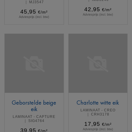
MJ3547
42,95
€/m²
45,95
€/m²
Adviesprijs (incl. btw)
Adviesprijs (incl. btw)
Meer info
Meer info
Geborstelde beige
Charlotte witte eik
eik
LAMINAAT - CREO
CRH3178
LAMINAAT - CAPTURE
SIG4764
17,95
€/m²
39,95
Adviesprijs (incl. btw)
€/m²