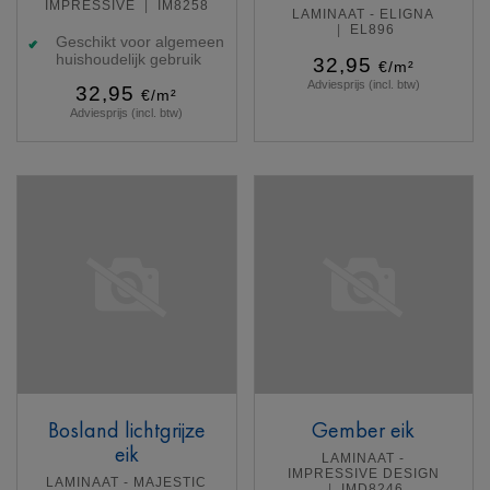
IMPRESSIVE
IM8258
LAMINAAT - ELIGNA
EL896
Geschikt voor algemeen
huishoudelijk gebruik
32,95
€/m²
Adviesprijs (incl. btw)
32,95
€/m²
Adviesprijs (incl. btw)
Meer info
Meer info
Bosland lichtgrijze
Gember eik
eik
LAMINAAT -
IMPRESSIVE DESIGN
LAMINAAT - MAJESTIC
IMD8246