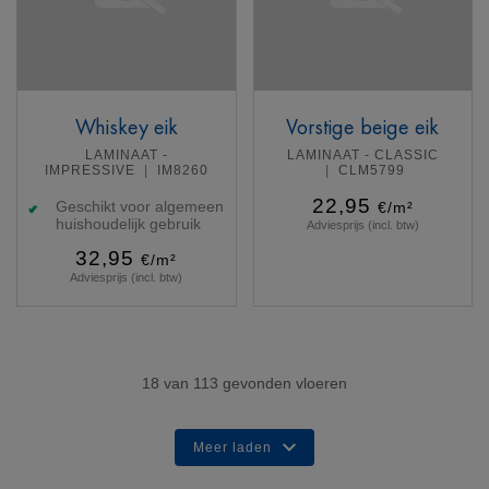
Whiskey eik
Vorstige beige eik
LAMINAAT -
LAMINAAT - CLASSIC
IMPRESSIVE
IM8260
CLM5799
22,95
Geschikt voor algemeen
€/m²
huishoudelijk gebruik
Adviesprijs (incl. btw)
32,95
€/m²
Adviesprijs (incl. btw)
Meer info
Meer info
18
van
113
gevonden vloeren
Meer laden