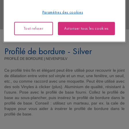
Paramètres des cookies
Tout refuser
Autoriser tous les cookies
Profilé de bordure - Silver
PROFILÉ DE BORDURE |
NEVENPSILV
Ce profilé très fin et élégant peut être utilisé pour recouvrir le joint
de dilatation entre votre sol vinyle et un mur, une fenêtre, un seuil,
etc., ou comme raccord avec une moquette. Peut être utilisé avec
des sols Vinyles à clicker (plus). Aluminium de qualité, résistant à
l’usure. Pose avec le profilé de base fourni. Collez le profilé de
base au sous-plancher, puis insérez le profilé de bordure dans le
profilé de base. Conseil : utilisez un marteau, par ex. la cale de
frappe pour vous aider à insérer le profilé de bordure dans le
profilé de base.