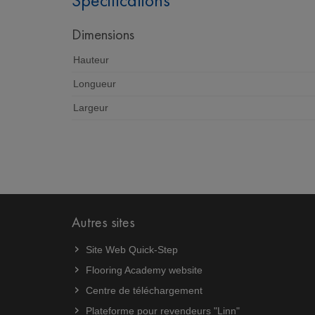
Spécifications
Dimensions
Hauteur
Longueur
Largeur
Autres sites
Site Web Quick-Step
Flooring Academy website
Centre de téléchargement
Plateforme pour revendeurs "Linn"