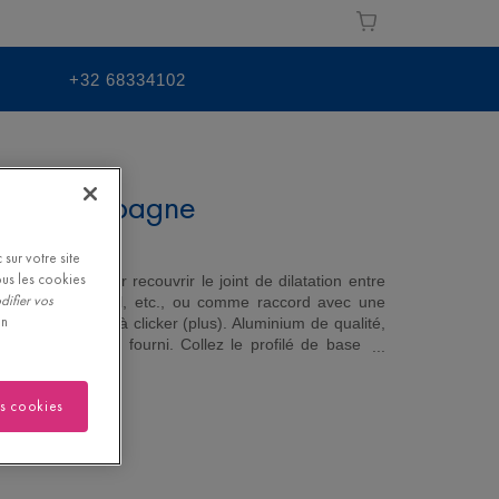
+32 68334102
re - Champagne
HAM
sur votre site
ous les cookies
t être utilisé pour recouvrir le joint de dilatation entre
difier vos
e fenêtre, un seuil, etc., ou comme raccord avec une
on
des sols Vinyles à clicker (plus). Aluminium de qualité,
e profilé de base fourni. Collez le profilé de base au
profilé de bordure dans le profilé de base. Conseil :
cale de frappe pour vous aider à insérer le profilé de
es cookies