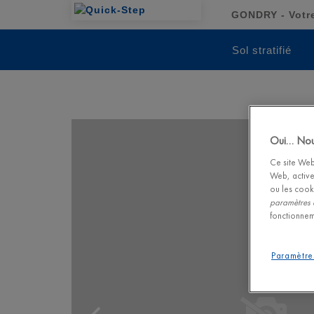
GONDRY - Votre
Sol stratifié
Oui… Nous
Ce site Web 
Web, active
ou les cook
paramètres 
fonctionnem
Paramètre