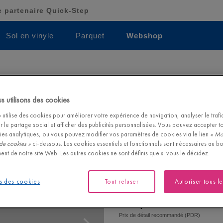
 partenaire Quick-Step
Sol en vinyle
Parquet
Webshop
Profilé de bordu
 utilisons des cookies
PROFILÉ DE BORDURE |
NEVENPC
utilise des cookies pour améliorer votre expérience de navigation, analyser le trafic 
r le partage social et afficher des publicités personnalisées. Vous pouvez accepter t
Ce profilé très fin et élégant peu
ies analytiques, ou vous pouvez modifier vos paramètres de cookies via le lien
« Mo
votre sol vinyle et un mur, un
de cookies »
ci-dessous. Les cookies essentiels et fonctionnels sont nécessaires au b
moquette. Peut être utilisé avec 
ent de notre site Web. Les autres cookies ne sont définis que si vous le décidez.
résistant à l’usure. Pose avec l
sous-plancher, puis insérez le 
Afficher plus
utilisez un marteau, par ex. la 
s des cookies
Tout refuser
Autoriser tous l
bordure dans le profilé de base.
27,25
€/m
Prix de détail recommandé (PDR)