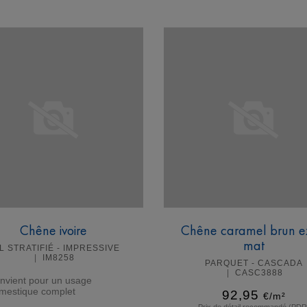
En savoir plus
En savoir plus
Chêne ivoire
Chêne caramel brun e
mat
L STRATIFIÉ - IMPRESSIVE
IM8258
PARQUET - CASCADA
CASC3888
nvient pour un usage
mestique complet
92,95
€/m²
Prix de détail recommandé (PDR