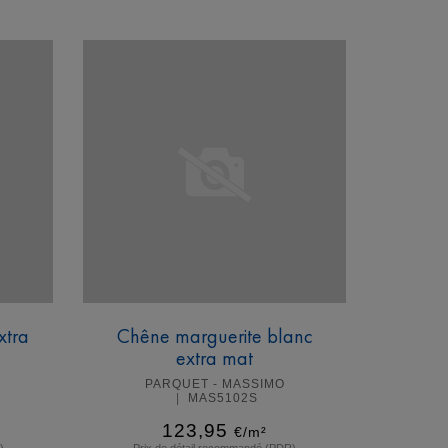
En savoir plus
xtra
Chêne marguerite blanc
extra mat
PARQUET - MASSIMO
MAS5102S
123,95
€/m²
)
Prix de détail recommandé (PDR)