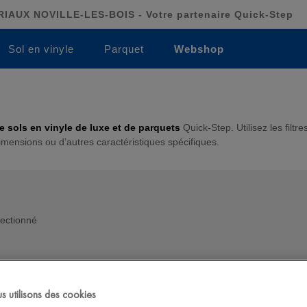
AUX NOVILLE-LES-BOIS - Votre partenaire Quick-Step
Sol en vinyle
Parquet
Webshop
de sols en vinyle de luxe et de parquets
Quick-Step. Utilisez les filtre
imensions ou d’autres caractéristiques spécifiques.
lectionné
 utilisons des cookies