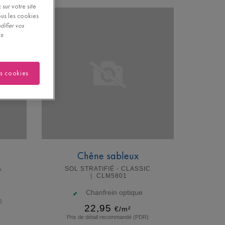
sur votre site
ous les cookies
difier vos
on
es cookies
Chêne sableux
A
SOL STRATIFIÉ - CLASSIC
CLM5801
Chanfrein optique
)
22,95
€/m²
Prix de détail recommandé (PDR)