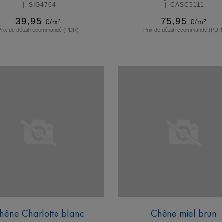
SIG4764
CASC5111
39,95
75,95
€/m²
€/m²
Prix de détail recommandé (PDR)
Prix de détail recommandé (PDR
En savoir plus
En savoir plus
hêne Charlotte blanc
Chêne miel brun