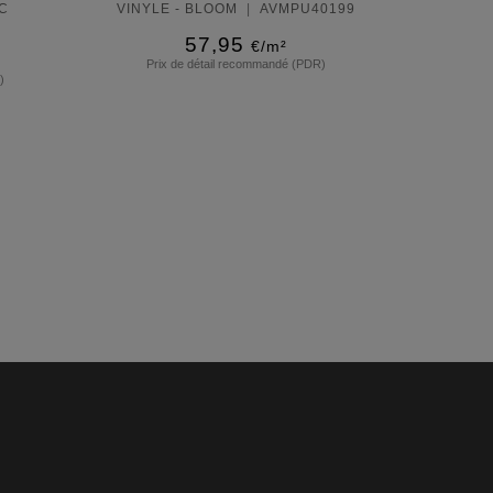
IC
VINYLE - BLOOM
AVMPU40199
57,95
€/m²
Prix de détail recommandé (PDR)
)
En savoir plus