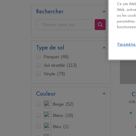
Ce site Web 
Web, active
Rechercher
ou les cook
paramètres 
fonctionnem
Paramètre
Type de sol
Parquet
(46)
Sol stratifié
(113)
Vinyle
(79)
Couleur
C
VIN
Beige
(52)
Blanc
(18)
Bleu
(1)