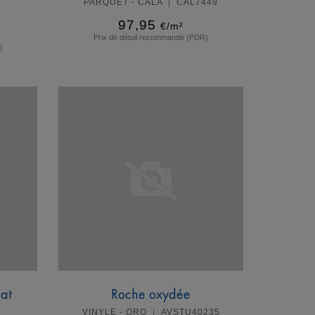
PARQUET - CALA
CAL7449
97,95
€/m²
Prix de détail recommandé (PDR)
)
En savoir plus
at
Roche oxydée
VINYLE - ORO
AVSTU40235