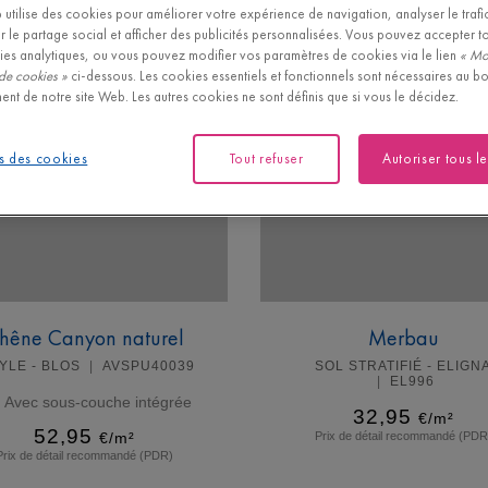
utilise des cookies pour améliorer votre expérience de navigation, analyser le trafic 
r le partage social et afficher des publicités personnalisées. Vous pouvez accepter t
ies analytiques, ou vous pouvez modifier vos paramètres de cookies via le lien
« Mo
de cookies »
ci-dessous. Les cookies essentiels et fonctionnels sont nécessaires au b
ent de notre site Web. Les autres cookies ne sont définis que si vous le décidez.
s des cookies
Tout refuser
Autoriser tous l
hêne Canyon naturel
Merbau
YLE - BLOS
AVSPU40039
SOL STRATIFIÉ - ELIGN
EL996
Avec sous-couche intégrée
32,95
€/m²
52,95
€/m²
Prix de détail recommandé (PDR
Prix de détail recommandé (PDR)