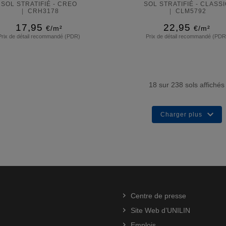
SOL STRATIFIÉ - CREO
SOL STRATIFIÉ - CLASS
CRH3178
CLM5792
17,95
22,95
€/m²
€/m²
Prix de détail recommandé (PDR)
Prix de détail recommandé (PDR
En savoir plus
En savoir plus
18
sur
238
sols affichés
Charger plus
Centre de presse
Site Web d’UNILIN
Emplois