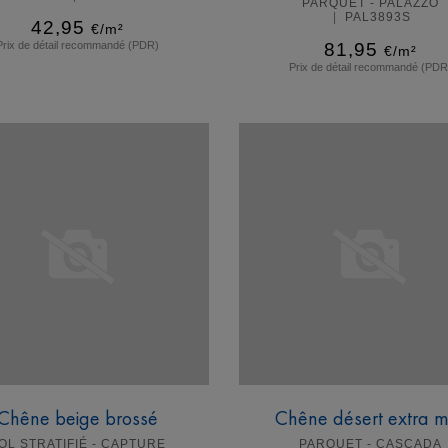
PARQUET - PALAZZO
PAL3893S
42,95
€/m²
Prix de détail recommandé (PDR)
81,95
€/m²
Prix de détail recommandé (PDR
En savoir plus
En savoir plus
Chêne beige brossé
Chêne désert extra m
OL STRATIFIÉ - CAPTURE
PARQUET - CASCADA