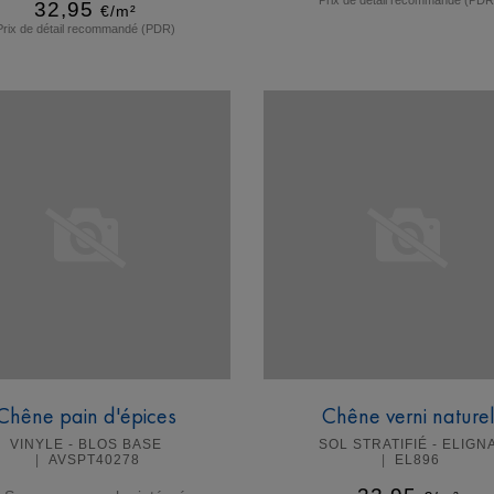
32,95
€/m²
Prix de détail recommandé (PDR)
En savoir plus
En savoir plus
Chêne pain d'épices
Chêne verni nature
VINYLE - BLOS BASE
SOL STRATIFIÉ - ELIGN
AVSPT40278
EL896