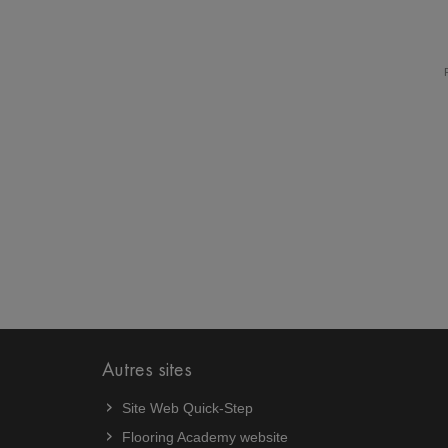
Autres sites
Site Web Quick-Step
Flooring Academy website