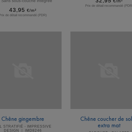
32,95
Sans sous-couche intégrée
€/m²
Prix de détail recommandé (PDR
43,95
€/m²
Prix de détail recommandé (PDR)
En savoir plus
En savoir plus
Chêne gingembre
Chêne coucher de sol
extra mat
L STRATIFIÉ - IMPRESSIVE
DESIGN
IMD8246