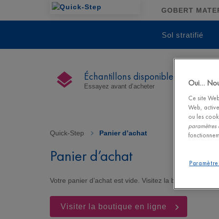
GOBERT MATERI
Sol stratifié
Échantillons disponibles
Oui… Nous
Essayez avant d’acheter
Ce site Web 
Web, active
ou les cook
paramètres 
Quick-Step
>
Panier d’achat
fonctionnem
Panier d’achat
Paramètre
Votre panier d’achat est vide. Visitez la boutique en li
Visiter la boutique en ligne