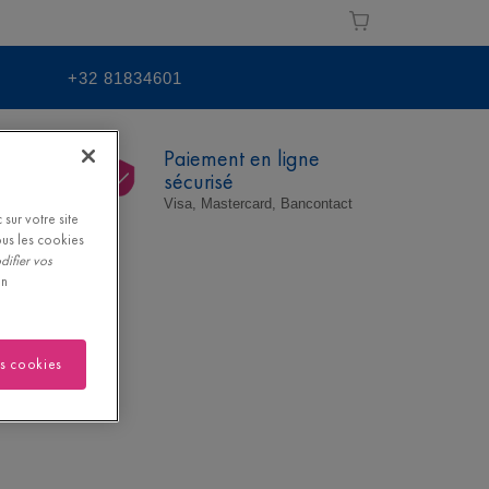
+32 81834601
Paiement en ligne
Step
sécurisé
ssoires
Visa, Mastercard, Bancontact
sur votre site
ous les cookies
difier vos
on
es cookies