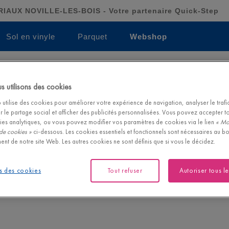
AUX NOVILLE-LES-BOIS - Votre partenaire Quick-Step
Sol en vinyle
Parquet
Webshop
Livraison à domicile
La qualité Quick-
gratuite
 utilisons des cookies
sur les sols et les acce
Pour les commandes de plus de
199€
utilise des cookies pour améliorer votre expérience de navigation, analyser le trafic 
r le partage social et afficher des publicités personnalisées. Vous pouvez accepter t
ies analytiques, ou vous pouvez modifier vos paramètres de cookies via le lien
« Mo
de cookies »
ci-dessous. Les cookies essentiels et fonctionnels sont nécessaires au b
ent de notre site Web. Les autres cookies ne sont définis que si vous le décidez.
s des cookies
Tout refuser
Autoriser tous l
gne pour trouver votre sol de rêve et ses accessoires assortis.