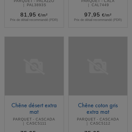
PARQUET - PALAZZO
PARQUET - CALA
PAL3893S
CAL7449
81,95
97,95
€/m²
€/m²
Prix de détail recommandé (PDR)
Prix de détail recommandé (PDR)
En savoir plus
En savoir plus
Chêne désert extra
Chêne coton gris
mat
extra mat
PARQUET - CASCADA
PARQUET - CASCADA
CASC5111
CASC5112