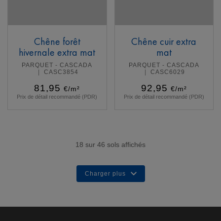
Chêne forêt
Chêne cuir extra
hivernale extra mat
mat
PARQUET - CASCADA
PARQUET - CASCADA
CASC3854
CASC6029
81,95
92,95
€/m²
€/m²
Prix de détail recommandé (PDR)
Prix de détail recommandé (PDR)
En savoir plus
En savoir plus
18
sur
46
sols affichés
Charger plus