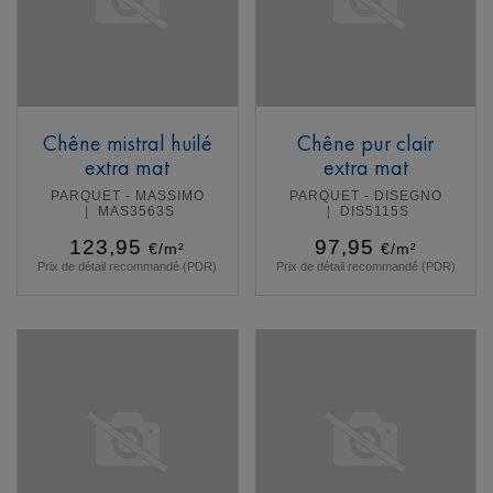
Chêne mistral huilé
Chêne pur clair
extra mat
extra mat
PARQUET - MASSIMO
PARQUET - DISEGNO
MAS3563S
DIS5115S
123,95
97,95
€/m²
€/m²
Prix de détail recommandé (PDR)
Prix de détail recommandé (PDR)
En savoir plus
En savoir plus