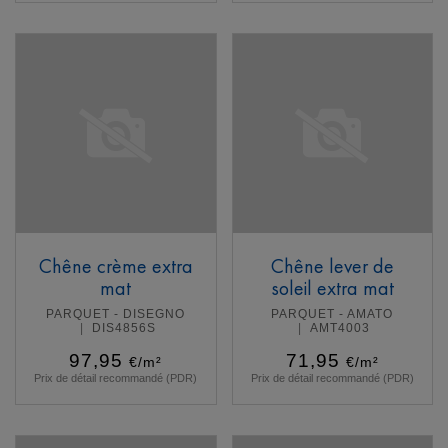
En savoir plus
En savoir plus
Chêne crème extra
Chêne lever de
mat
soleil extra mat
PARQUET - DISEGNO
PARQUET - AMATO
DIS4856S
AMT4003
97,95
71,95
€/m²
€/m²
Prix de détail recommandé (PDR)
Prix de détail recommandé (PDR)
En savoir plus
En savoir plus