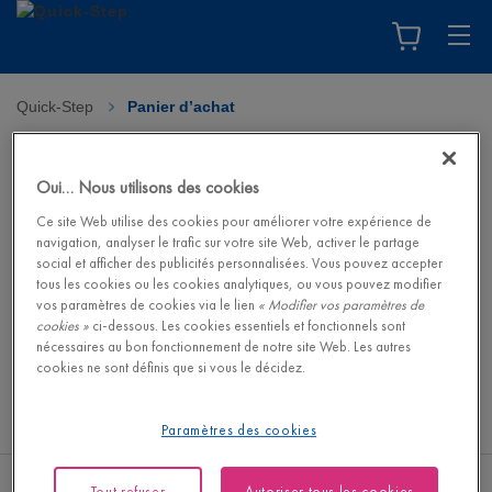
Quick-Step
>
Panier d’achat
Panier d’achat
Oui… Nous utilisons des cookies
Votre panier d’achat est vide. Visitez la boutique en ligne pour
Ce site Web utilise des cookies pour améliorer votre expérience de
trouver votre sol de rêve et ses accessoires assortis.
navigation, analyser le trafic sur votre site Web, activer le partage
social et afficher des publicités personnalisées. Vous pouvez accepter
tous les cookies ou les cookies analytiques, ou vous pouvez modifier
Visiter la boutique en ligne
vos paramètres de cookies via le lien
« Modifier vos paramètres de
cookies »
ci-dessous. Les cookies essentiels et fonctionnels sont
nécessaires au bon fonctionnement de notre site Web. Les autres
cookies ne sont définis que si vous le décidez.
Paramètres des cookies
Tout refuser
Autoriser tous les cookies