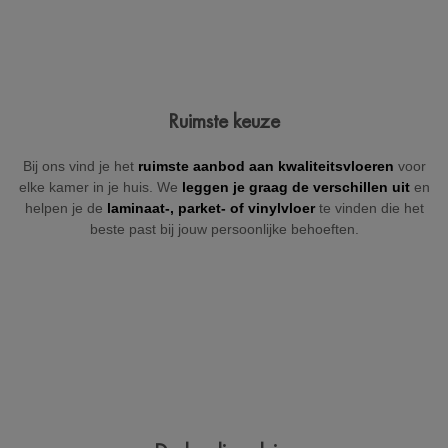
Jouw gegevens
Ruimste keuze
Vul hieronder je gegevens in zodat wij je kunnen contacteren
Bij ons vind je het
ruimste aanbod aan kwaliteitsvloeren
voor
(indien nodig).
elke kamer in je huis. We
leggen je graag de verschillen uit
en
helpen je de
laminaat-, parket- of
vinylvloer
te vinden die het
beste past bij jouw persoonlijke behoeften.
+32