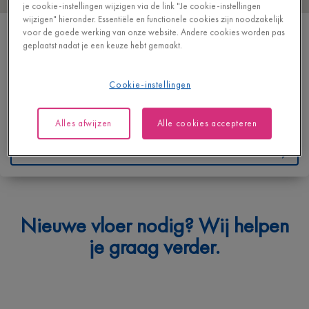
je cookie-instellingen wijzigen via de link "Je cookie-instellingen
wijzigen" hieronder. Essentiële en functionele cookies zijn noodzakelijk
WOODTEX NV - NEW EXPERIENCE STORE
voor de goede werking van onze website. Andere cookies worden pas
geplaatst nadat je een keuze hebt gemaakt.
BOOMSESTEENWEG 680 - 682
2610 WILRIJK
BELGIË
Cookie-instellingen
T
+32 38273956
Alles afwijzen
Alle cookies accepteren
https://www.woodtex.be/
Contacteer ons
Waarmee kunnen we je helpen?
Nieuwe vloer nodig? Wij helpen
Geef hieronder je vraag in en we bezorgen je spoedig een
je graag verder.
antwoord.