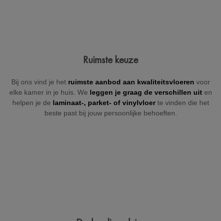
Jouw gegevens
Ruimste keuze
Vul hieronder je gegevens in zodat wij je kunnen contacteren
Bij ons vind je het
ruimste aanbod aan kwaliteitsvloeren
voor
(indien nodig).
elke kamer in je huis. We
leggen je graag de verschillen uit
en
helpen je de
laminaat-, parket- of
vinylvloer
te vinden die het
beste past bij jouw persoonlijke behoeften.
+32