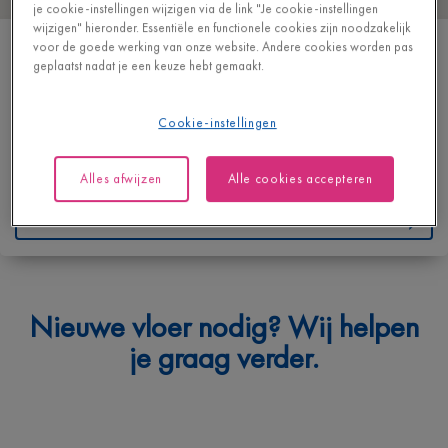
je cookie-instellingen wijzigen via de link "Je cookie-instellingen
wijzigen" hieronder. Essentiële en functionele cookies zijn noodzakelijk
VAN DER POORTEN BVBA
voor de goede werking van onze website. Andere cookies worden pas
geplaatst nadat je een keuze hebt gemaakt.
ONZE-LIEVE-VROUWSTRAAT 61
2800 MECHELEN
BELGIQUE
Cookie-instellingen
T
+32 15422401
Alles afwijzen
Alle cookies accepteren
https://vanderpoorteninterieur.be/
Contacteer ons
Waarmee kunnen we je helpen?
Nieuwe vloer nodig? Wij helpen
Geef hieronder je vraag in en we bezorgen je spoedig een
je graag verder.
antwoord.