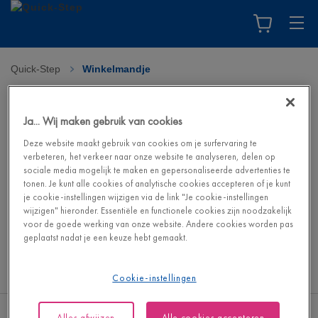
Quick-Step
>
Winkelmandje
Uw winkelmandje
Ja... Wij maken gebruik van cookies
Je winkelmandje is leeg. Ga naar de webshop om je droomvloer
Deze website maakt gebruik van cookies om je surfervaring te
en de bijbehorende accessoires te vinden.
verbeteren, het verkeer naar onze website te analyseren, delen op
sociale media mogelijk te maken en gepersonaliseerde advertenties te
tonen. Je kunt alle cookies of analytische cookies accepteren of je kunt
Ga naar de webshop
je cookie-instellingen wijzigen via de link "Je cookie-instellingen
wijzigen" hieronder. Essentiële en functionele cookies zijn noodzakelijk
voor de goede werking van onze website. Andere cookies worden pas
geplaatst nadat je een keuze hebt gemaakt.
Cookie-instellingen
Alles afwijzen
Alle cookies accepteren