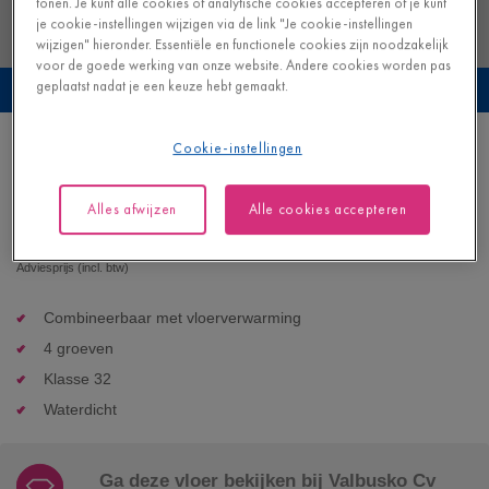
tonen. Je kunt alle cookies of analytische cookies accepteren of je kunt
je cookie-instellingen wijzigen via de link "Je cookie-instellingen
wijzigen" hieronder. Essentiële en functionele cookies zijn noodzakelijk
voor de goede werking van onze website. Andere cookies worden pas
geplaatst nadat je een keuze hebt gemaakt.
Bekijk deze vloer in je eigen interieur
Cookie-instellingen
Geborstelde beige eik
LAMINAAT - CAPTURE |
SIG4764
Alles afwijzen
Alle cookies accepteren
39,95
€/m²
Adviesprijs (incl. btw)
Combineerbaar met vloerverwarming
4 groeven
Klasse 32
Waterdicht
Ga deze vloer bekijken bij Valbusko Cv