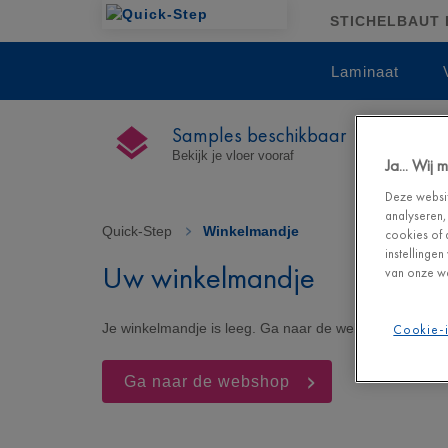
STICHELBAUT B
Laminaat
Samples beschikbaar
Bekijk je vloer vooraf
Ja... Wij
Deze websit
analyseren,
Quick-Step
>
Winkelmandje
cookies of 
instellinge
Uw winkelmandje
van onze we
Je winkelmandje is leeg. Ga naar de webshop om je dr
Cookie-i
Ga naar de webshop