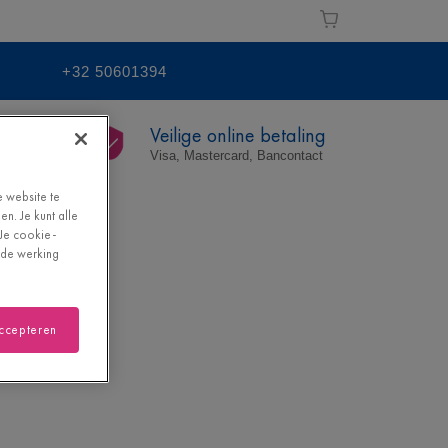
+32 50601394
eit
Veilige online betaling
res
Visa, Mastercard, Bancontact
e website te
n. Je kunt alle
"Je cookie-
oede werking
accepteren