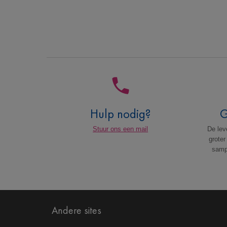
Hulp nodig?
G
Stuur ons een mail
De leve
groter
sampl
Andere sites