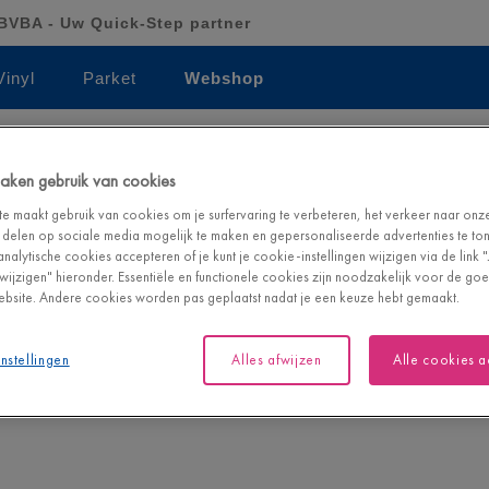
VBA - Uw Quick-Step partner
Vinyl
Parket
Webshop
Gratis thuislevering
Quick-Step kwalit
Vanaf €199
Op vloeren én accessoi
 maken gebruik van cookies
e maakt gebruik van cookies om je surfervaring te verbeteren, het verkeer naar onz
 delen op sociale media mogelijk te maken en gepersonaliseerde advertenties te tone
analytische cookies accepteren of je kunt je cookie-instellingen wijzigen via de link 
n wijzigen" hieronder. Essentiële en functionele cookies zijn noodzakelijk voor de g
bsite. Andere cookies worden pas geplaatst nadat je een keuze hebt gemaakt.
oomvloer en de bijbehorende accessoires te vinden.
nstellingen
Alles afwijzen
Alle cookies 