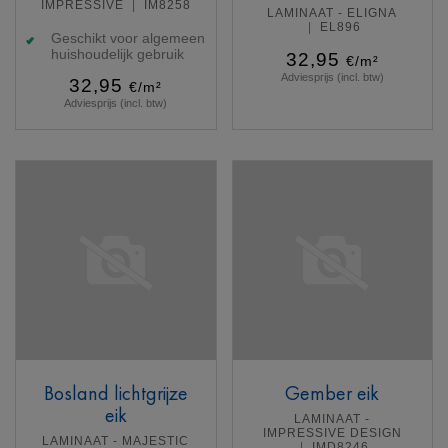
IMPRESSIVE
IM8258
LAMINAAT - ELIGNA
EL896
Geschikt voor algemeen
huishoudelijk gebruik
32,95
€/m²
Adviesprijs (incl. btw)
32,95
€/m²
Adviesprijs (incl. btw)
Meer info
Meer info
Bosland lichtgrijze
Gember eik
eik
LAMINAAT -
IMPRESSIVE DESIGN
LAMINAAT - MAJESTIC
IMD8246