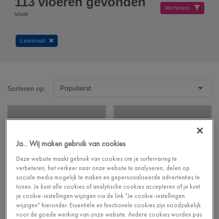
113
vloeren gevonden
Verfijnen
voor
Laminaat
Populairst
Sorteren op:
Ja... Wij maken gebruik van cookies
Deze website maakt gebruik van cookies om je surfervaring te
verbeteren, het verkeer naar onze website te analyseren, delen op
sociale media mogelijk te maken en gepersonaliseerde advertenties te
tonen. Je kunt alle cookies of analytische cookies accepteren of je kunt
je cookie-instellingen wijzigen via de link "Je cookie-instellingen
wijzigen" hieronder. Essentiële en functionele cookies zijn noodzakelijk
voor de goede werking van onze website. Andere cookies worden pas