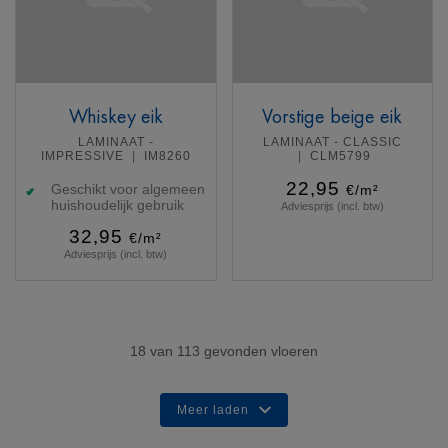
Whiskey eik
Vorstige beige eik
LAMINAAT -
LAMINAAT - CLASSIC
IMPRESSIVE
IM8260
CLM5799
22,95
Geschikt voor algemeen
€/m²
huishoudelijk gebruik
Adviesprijs (incl. btw)
32,95
€/m²
Adviesprijs (incl. btw)
Meer info
Meer info
18
van
113
gevonden vloeren
Meer laden