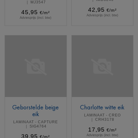
MJ3547
42,95
€/m²
45,95
€/m²
Adviesprijs (incl. btw)
Adviesprijs (incl. btw)
Meer info
Meer info
Geborstelde beige
Charlotte witte eik
eik
LAMINAAT - CREO
CRH3178
LAMINAAT - CAPTURE
SIG4764
17,95
€/m²
39,95
Adviesprijs (incl. btw)
€/m²