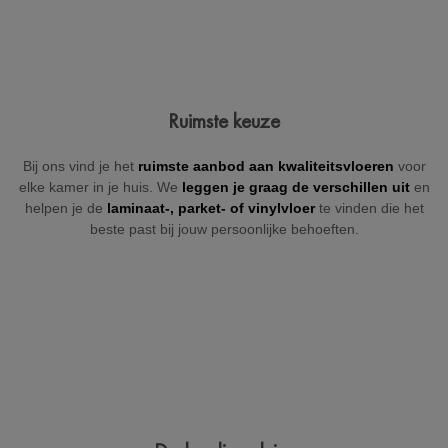
Jouw gegevens
Ruimste keuze
Vul hieronder je gegevens in zodat wij je kunnen contacteren
Bij ons vind je het
ruimste aanbod aan kwaliteitsvloeren
voor
(indien nodig).
elke kamer in je huis. We
leggen je graag de verschillen uit
en
helpen je de
laminaat-, parket- of
vinylvloer
te vinden die het
beste past bij jouw persoonlijke behoeften.
+32