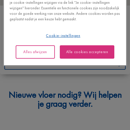
je cookie-instellingen wijzigen via de link "Je cookie-instellingen
wijzigen" hieronder. Essentiële en functionele cookies zijn noodzakelijk
MERTENS NV
voor de goede werking van onze website. Andere cookies worden pas
geplaatst nadat je een keuze hebt gemaakt.
VAARTSTRAAT 125
2490 BALEN
BELGIË
Cookie-instellingen
T
+32 14814087
Alles afwijzen
Alle cookies accepteren
http://www.mertensvloeren.be/
Contacteer ons
Waarmee kunnen we je helpen?
Nieuwe vloer nodig? Wij helpen
Geef hieronder je vraag in en we bezorgen je spoedig een
je graag verder.
antwoord.