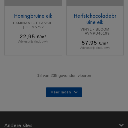
Honingbruine eik
Herfstchocoladebr
uine eik
LAMINAAT - CLASSIC
CLM5792
VINYL - BLOOM
AVMPU40199
22,95
€/m²
Adviesprijs (incl. btw)
57,95
€/m²
Adviesprijs (incl. btw)
Meer info
Meer info
18
van
238
gevonden vloeren
Meer laden
Andere sites