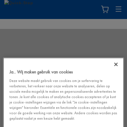
Ja... Wij maken gebruik van cookies
Deze website maakt gebruik van cookies om je surfervaring te
verbeteren, het verkeer naar onze website te analyseren, delen op
sociale media mogelijk te maken en gepersonaliseerde advertenties te
tonen. Je kunt alle cookies of analytische cookies accepteren of je kunt
je cookie-instellingen wijzigen via de link "Je cookie-instellingen
wijzigen" hieronder. Essentiële en functionele cookies zijn noodzakelijk
voor de goede werking van onze website. Andere cookies worden pas
geplaatst nadat je een keuze hebt gemaakt.