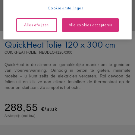
Cookie-instellingen
Alles afwijzen
Alle cookies accepteren
QuickHeat folie 120 x 300 cm
QUICKHEAT FOLIE |
NEUDLQH120X300
QuickHeat is de slimme en gemakkelijke manier om te genieten
van vloerverwarming. Onnodig in beton te gieten, minimale
moeite – u kunt zelfs de elektricien vergeten. Rol gewoon de
folies uit en klik ze aan elkaar. Installeer de thermostaat op de
muur en sluit aan. Zo simpel is het echt.
288,55
€/stuk
Adviesprijs (incl. btw)