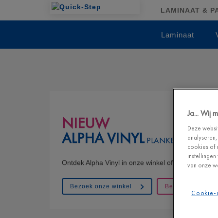
LAMINAAT & PA
Laminaat
Ja... Wij
NIEUW
Deze websit
ALPHA VINYL
analyseren,
PLANKEN & TEGELS
cookies of 
instellinge
Ontdek Alpha Vinyl in onze winkel of bestel een gr
van onze we
Bezoek onze winkel
Bezoek onze we
Cookie-i