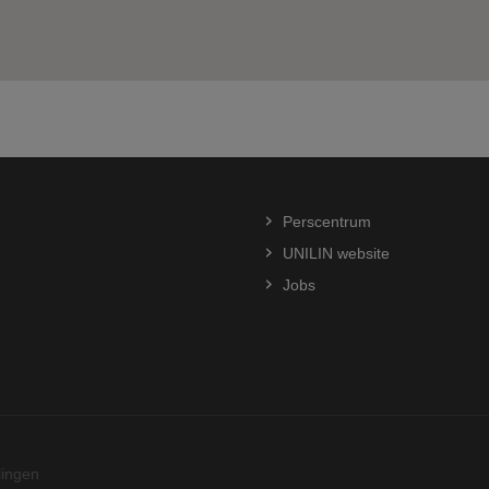
pen?
 spoedig een antwoord.
Perscentrum
UNILIN website
Jobs
en contacteren (indien nodig).
lingen