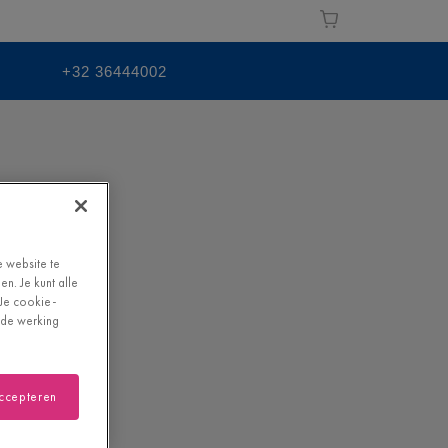
+32 36444002
e website te
n. Je kunt alle
"Je cookie-
oede werking
accepteren