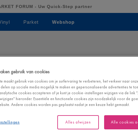
RKET FORUM - Uw Quick-Step partner
Vinyl
Parket
Webshop
 maken gebruik van cookies
e maakt gebruik van cookies om je surfervaring te verbeteren, het verkeer naar onz
 delen op sociale media mogelijk te maken en gepersonaliseerde advertenties te tone
analytische cookies accepteren of je kunt je cookie-instellingen wijzigen via de link 
n wijzigen" hieronder. Essentiële en functionele cookies zijn noodzakelijk voor de g
atis staal via onze webshop.
bsite. Andere cookies worden pas geplaatst nadat je een keuze hebt gemaakt.
bshop
nstellingen
Alles afwijzen
Alle cookies 