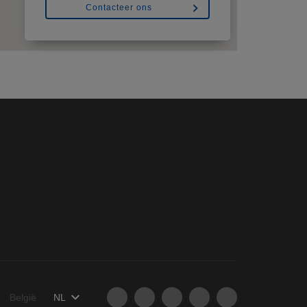
Contacteer ons
België
NL