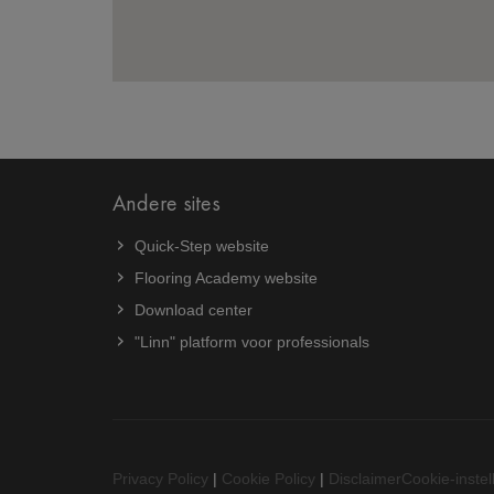
Waarmee kunnen we je hel
Andere sites
Geef hieronder je vraag in en we bezorgen je
Quick-Step website
Flooring Academy website
Download center
"Linn" platform voor professionals
Jouw gegevens
Vul hieronder je gegevens in zodat wij je kunn
Privacy Policy
|
Cookie Policy
|
Disclaimer
Cookie-instel