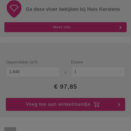
Ga deze vloer bekijken bij Huis Kerstens
Meer info
Oppervlakte (m²)
Dozen
=
€
97,85
Voeg toe aan winkelmandje