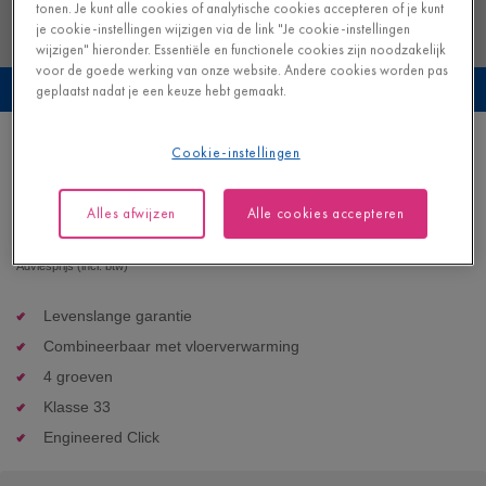
tonen. Je kunt alle cookies of analytische cookies accepteren of je kunt
je cookie-instellingen wijzigen via de link "Je cookie-instellingen
wijzigen" hieronder. Essentiële en functionele cookies zijn noodzakelijk
voor de goede werking van onze website. Andere cookies worden pas
Bekijk deze vloer in je eigen interieur
geplaatst nadat je een keuze hebt gemaakt.
Kaneelrots
Cookie-instellingen
VINYL - ORO |
AVSTU40233
Alles afwijzen
Alle cookies accepteren
52,95
€/m²
Adviesprijs (incl. btw)
Levenslange garantie
Combineerbaar met vloerverwarming
4 groeven
Klasse 33
Engineered Click