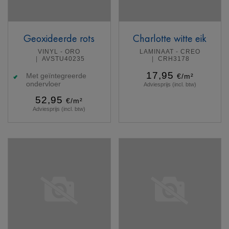
Geoxideerde rots
Charlotte witte eik
VINYL - ORO
LAMINAAT - CREO
AVSTU40235
CRH3178
17,95
Met geïntegreerde
€/m²
ondervloer
Adviesprijs (incl. btw)
52,95
€/m²
Adviesprijs (incl. btw)
Meer info
Meer info