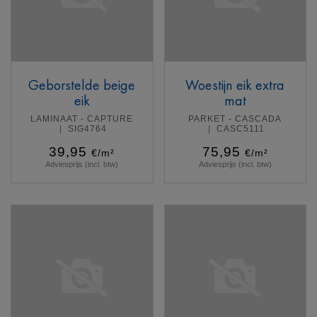
Geborstelde beige
Woestijn eik extra
eik
mat
LAMINAAT - CAPTURE
PARKET - CASCADA
SIG4764
CASC5111
39,95
75,95
€/m²
€/m²
Adviesprijs (incl. btw)
Adviesprijs (incl. btw)
Meer info
Meer info