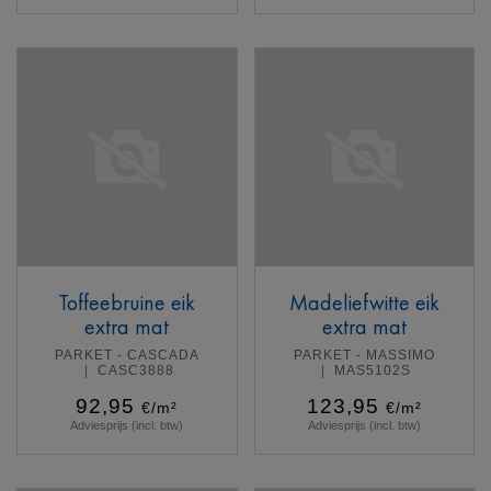
Meer info
Meer info
Toffeebruine eik
Madeliefwitte eik
extra mat
extra mat
PARKET - CASCADA
PARKET - MASSIMO
CASC3888
MAS5102S
92,95
123,95
€/m²
€/m²
Adviesprijs (incl. btw)
Adviesprijs (incl. btw)
Meer info
Meer info