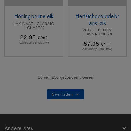
Honingbruine eik
Herfstchocoladebr
uine eik
LAMINAAT - CLASSIC
CLM5792
VINYL - BLOOM
AVMPU40199
22,95
€/m²
Adviesprijs (incl. btw)
57,95
€/m²
Adviesprijs (incl. btw)
Meer info
Meer info
18
van
238
gevonden vloeren
Meer laden
Andere sites