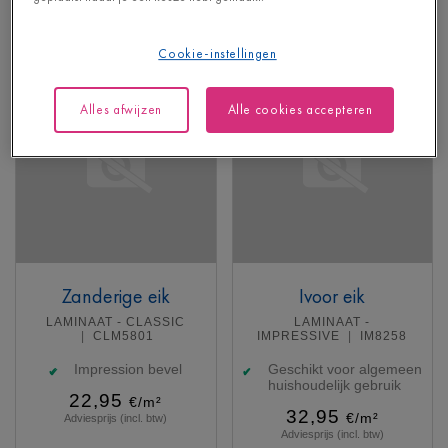
Adviesprijs (incl. btw)
Meer info
Meer info
Cookie-instellingen
Alles afwijzen
Alle cookies accepteren
Zanderige eik
Ivoor eik
LAMINAAT - CLASSIC
LAMINAAT -
CLM5801
IMPRESSIVE
IM8258
Impression bevel
Geschikt voor algemeen
huishoudelijk gebruik
22,95
€/m²
32,95
€/m²
Adviesprijs (incl. btw)
Adviesprijs (incl. btw)