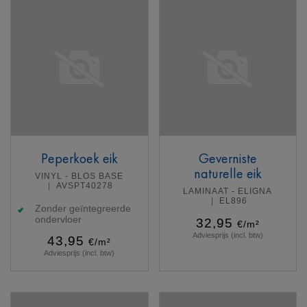
Peperkoek eik
Geverniste
naturelle eik
VINYL - BLOS BASE
AVSPT40278
LAMINAAT - ELIGNA
EL896
Zonder geïntegreerde
ondervloer
32,95
€/m²
Adviesprijs (incl. btw)
43,95
€/m²
Adviesprijs (incl. btw)
Meer info
Meer info