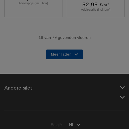
Adviesprijs (incl. btw)
52,95
€/m²
Adviesprijs (incl. btw)
Meer info
Meer info
18
van
79
gevonden vloeren
Meer laden
Andere sites
België
NL