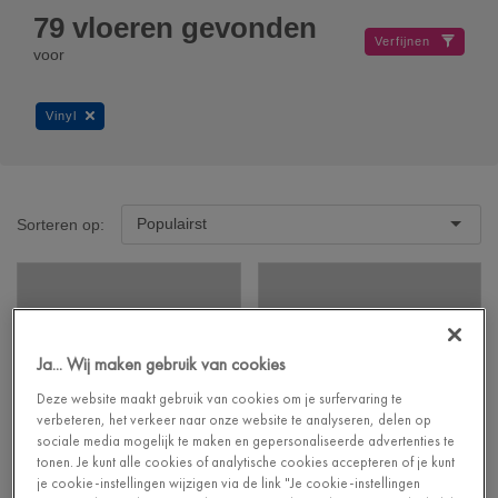
79
vloeren gevonden
Verfijnen
voor
Vinyl
Populairst
Sorteren op:
Ja... Wij maken gebruik van cookies
Deze website maakt gebruik van cookies om je surfervaring te
verbeteren, het verkeer naar onze website te analyseren, delen op
sociale media mogelijk te maken en gepersonaliseerde advertenties te
tonen. Je kunt alle cookies of analytische cookies accepteren of je kunt
je cookie-instellingen wijzigen via de link "Je cookie-instellingen