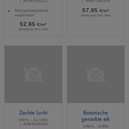
AVSPU40322
AVMTU40334
57,95
Met geïntegreerde
€/m²
ondervloer
Adviesprijs (incl. btw)
52,95
€/m²
Adviesprijs (incl. btw)
Meer info
Meer info
Zachte lucht
Botanische
gerookte eik
VINYL - ILLUME
AVMTU40325
VINYL - CIRO