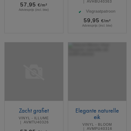
AVHBU40363
57,95
€/m²
Adviesprijs (incl. btw)
Visgraatpatroon
59,95
€/m²
Adviesprijs (incl. btw)
Meer info
Meer info
Zacht grafiet
Elegante naturelle
eik
VINYL - ILLUME
AVMTU40326
VINYL - BLOOM
AVMPU40316