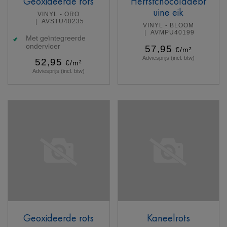
Geoxideerde rots
Herfstchocoladebr
uine eik
VINYL - ORO
AVSTU40235
VINYL - BLOOM
AVMPU40199
Met geïntegreerde
ondervloer
57,95
€/m²
Adviesprijs (incl. btw)
52,95
€/m²
Adviesprijs (incl. btw)
Meer info
Meer info
Geoxideerde rots
Kaneelrots