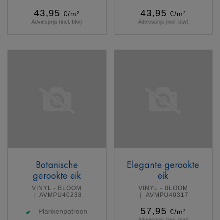
43,95
43,95
€/m²
€/m²
Adviesprijs (incl. btw)
Adviesprijs (incl. btw)
Meer info
Meer info
Botanische
Elegante gerookte
gerookte eik
eik
VINYL - BLOOM
VINYL - BLOOM
AVMPU40238
AVMPU40317
57,95
Plankenpatroon
€/m²
Adviesprijs (incl. btw)