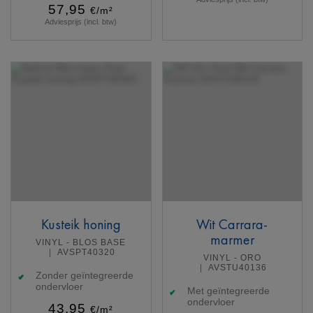
57,95
€/m²
Adviesprijs (incl. btw)
Meer info
Meer info
Kusteik honing
Wit Carrara-
marmer
VINYL - BLOS BASE
AVSPT40320
VINYL - ORO
AVSTU40136
Zonder geïntegreerde
ondervloer
Met geïntegreerde
ondervloer
43,95
€/m²