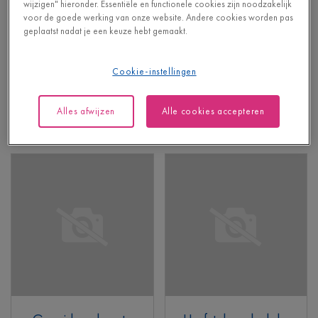
wijzigen" hieronder. Essentiële en functionele cookies zijn noodzakelijk
Canyon eik natuur
Peperkoek eik
voor de goede werking van onze website. Andere cookies worden pas
geplaatst nadat je een keuze hebt gemaakt.
VINYL - BLOS
VINYL - BLOS BASE
AVSPU40039
AVSPT40278
Met geïntegreerde
Zonder geïntegreerde
Cookie-instellingen
ondervloer
ondervloer
52,95
43,95
€/m²
€/m²
Alles afwijzen
Alle cookies accepteren
Adviesprijs (incl. btw)
Adviesprijs (incl. btw)
Meer info
Meer info