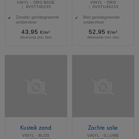
VINYL - ORO BASE
VINYL - ORO
AVSTT40235
AVSTU40233
Zonder geïntegreerde
Met geïntegreerde
ondervloer
ondervloer
43,95
52,95
€/m²
€/m²
Adviesprijs (incl. btw)
Adviesprijs (incl. btw)
Meer info
Meer info
Kusteik zand
Zachte salie
VINYL - BLOS
VINYL - ILLUME