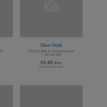
Silent Walk
ER
SILENT WALK-ONDERVLOER
QSUDLSW7
10,45
€/m²
Adviesprijs (incl. btw)