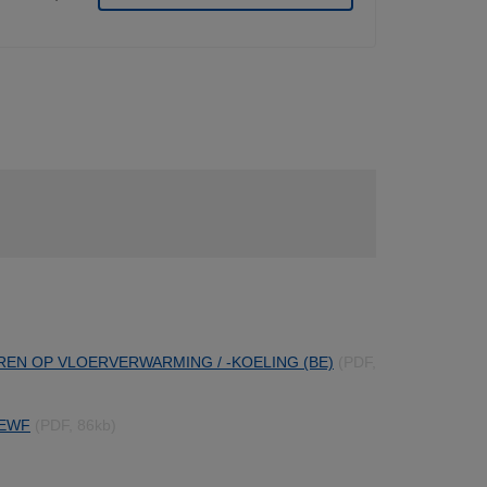
REN OP VLOERVERWARMING / -KOELING (BE)
(PDF,
- EWF
(PDF, 86kb)