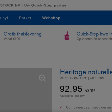
OCK NV - Uw Quick-Step partner
Vinyl
Parket
Webshop
Gratis thuislevering
Quick-Step kwalit
Vanaf €199
Op vloeren én accessoi
Heritage naturell
PARKET - PALAZZO |
PAL1338S
92,95
€/m²
Adviesprijs (incl. btw)
Combineerbaar met vloerve