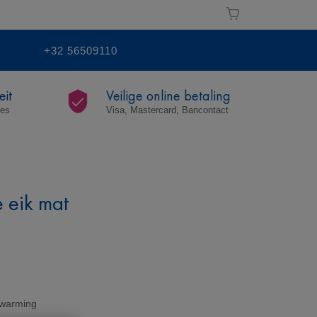
+32 56509110
eit
Veilige online betaling
res
Visa, Mastercard, Bancontact
e eik mat
rwarming