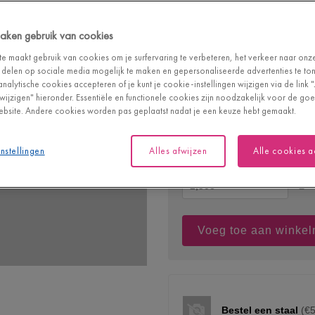
2 groeven
 maken gebruik van cookies
e maakt gebruik van cookies om je surfervaring te verbeteren, het verkeer naar onz
Ga deze vloer b
 delen op sociale media mogelijk te maken en gepersonaliseerde advertenties te tone
Bouwstock Nv
analytische cookies accepteren of je kunt je cookie-instellingen wijzigen via de link 
n wijzigen" hieronder. Essentiële en functionele cookies zijn noodzakelijk voor de g
bsite. Andere cookies worden pas geplaatst nadat je een keuze hebt gemaakt.
nstellingen
Alles afwijzen
Alle cookies 
Oppervlakte (m²)
=
Voeg toe aan winke
Bestel een staal
(€5