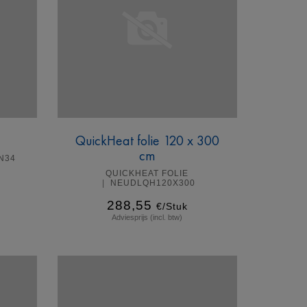
QuickHeat folie 120 x 300
cm
N34
QUICKHEAT FOLIE
NEUDLQH120X300
288,55
€/Stuk
Adviesprijs (incl. btw)