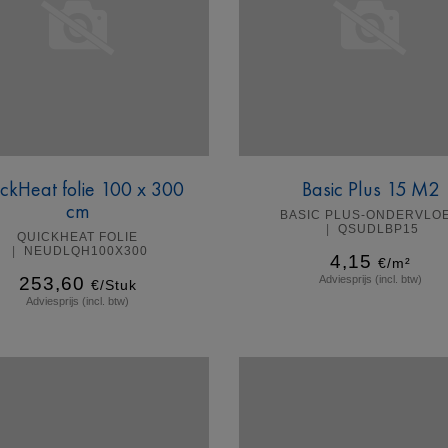
ckHeat folie 100 x 300
Basic Plus 15 M2
cm
BASIC PLUS-ONDERVLO
QSUDLBP15
QUICKHEAT FOLIE
NEUDLQH100X300
4,15
€/m²
253,60
Adviesprijs (incl. btw)
€/Stuk
Adviesprijs (incl. btw)