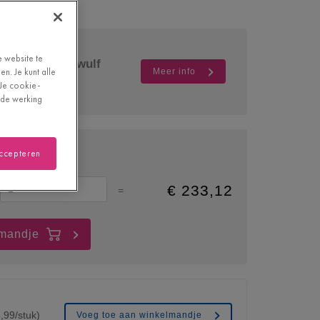
e website te
ekijken bij Dewulf
n. Je kunt alle
Meer info
"Je cookie-
oede werking
accepteren
Dozen
€
233,12
=
lmandje
,99/stuk)
Voeg toe aan winkelmandje