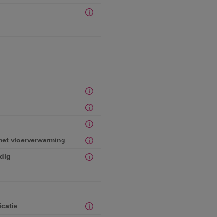
et vloerverwarming
ndig
icatie