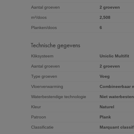
Aantal groeven
2 groeven
m²/doos
2,508
Planken/doos
6
Technische gegevens
Kliksysteem
Uniclic Multifit
Aantal groeven
2 groeven
Type groeven
Voeg
Vloerverwarming
Combineerbaar m
Waterbestendige technologie
Niet waterbeste
Kleur
Naturel
Patroon
Plank
Classificatie
Marquant classif