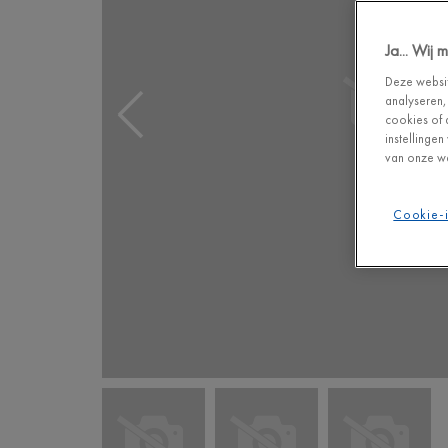
Ja... Wij
Deze websit
analyseren,
cookies of 
instellinge
van onze we
Cookie-i