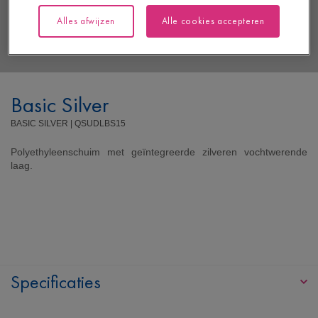
Alles afwijzen
Alle cookies accepteren
Basic Silver
BASIC SILVER |
QSUDLBS15
Polyethyleenschuim met geïntegreerde zilveren vochtwerende
laag.
Specificaties