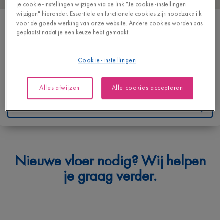
je cookie-instellingen wijzigen via de link "Je cookie-instellingen
wijzigen" hieronder. Essentiële en functionele cookies zijn noodzakelijk
DE WAEGENEER PARKETVLOEREN BV
voor de goede werking van onze website. Andere cookies worden pas
geplaatst nadat je een keuze hebt gemaakt.
HOGEWEG 76/77
9320 EREMBODEGEM
BELGIË
Cookie-instellingen
T
+32 53784252
Alles afwijzen
Alle cookies accepteren
https://www.parketdewaegeneer.be/
Contacteer ons
Waarmee kunnen we je helpen?
Nieuwe vloer nodig? Wij helpen
Geef hieronder je vraag in en we bezorgen je spoedig een
je graag verder.
antwoord.