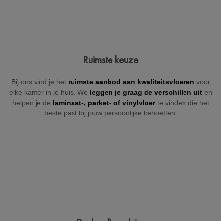
Jouw gegevens
Ruimste keuze
Vul hieronder je gegevens in zodat wij je kunnen contacteren
Bij ons vind je het
ruimste aanbod aan kwaliteitsvloeren
voor
(indien nodig).
elke kamer in je huis. We
leggen je graag de verschillen uit
en
helpen je de
laminaat-, parket- of
vinylvloer
te vinden die het
beste past bij jouw persoonlijke behoeften.
+32