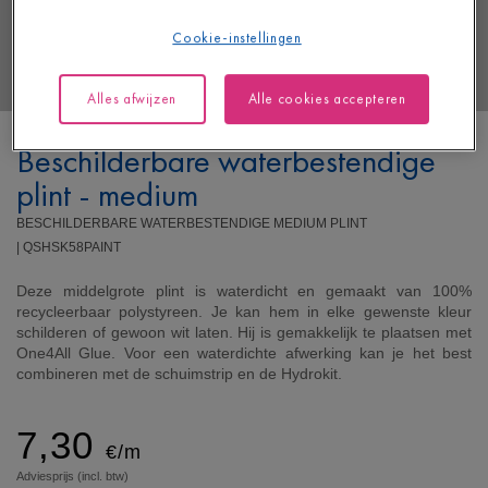
Cookie-instellingen
Alles afwijzen
Alle cookies accepteren
Beschilderbare waterbestendige
plint - medium
BESCHILDERBARE WATERBESTENDIGE MEDIUM PLINT
|
QSHSK58PAINT
Deze middelgrote plint is waterdicht en gemaakt van 100%
recycleerbaar polystyreen. Je kan hem in elke gewenste kleur
schilderen of gewoon wit laten. Hij is gemakkelijk te plaatsen met
One4All Glue. Voor een waterdichte afwerking kan je het best
combineren met de schuimstrip en de Hydrokit.
7,30
€/m
Adviesprijs (incl. btw)