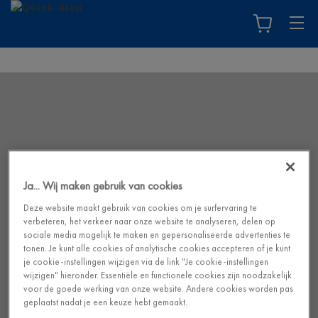
Ja... Wij maken gebruik van cookies
Deze website maakt gebruik van cookies om je surfervaring te
verbeteren, het verkeer naar onze website te analyseren, delen op
sociale media mogelijk te maken en gepersonaliseerde advertenties te
tonen. Je kunt alle cookies of analytische cookies accepteren of je kunt
je cookie-instellingen wijzigen via de link "Je cookie-instellingen
wijzigen" hieronder. Essentiële en functionele cookies zijn noodzakelijk
voor de goede werking van onze website. Andere cookies worden pas
geplaatst nadat je een keuze hebt gemaakt.