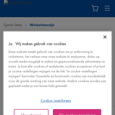
Quick-Step
>
Winkelmandje
Uw winkelmandje
Ja... Wij maken gebruik van cookies
Je winkelmandje is leeg. Ga naar de webshop om je droomvloer
Deze website maakt gebruik van cookies om je surfervaring te
en de bijbehorende accessoires te vinden.
verbeteren, het verkeer naar onze website te analyseren, delen op
sociale media mogelijk te maken en gepersonaliseerde advertenties te
tonen. Je kunt alle cookies of analytische cookies accepteren of je kunt
Ga naar de webshop
je cookie-instellingen wijzigen via de link "Je cookie-instellingen
wijzigen" hieronder. Essentiële en functionele cookies zijn noodzakelijk
voor de goede werking van onze website. Andere cookies worden pas
geplaatst nadat je een keuze hebt gemaakt.
Cookie-instellingen
Alles afwijzen
Alle cookies accepteren