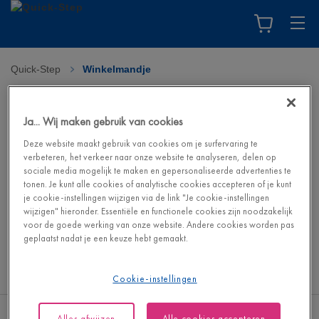
Quick-Step
>
Winkelmandje
Uw winkelmandje
Ja... Wij maken gebruik van cookies
Je winkelmandje is leeg. Ga naar de webshop om je droomvloer
Deze website maakt gebruik van cookies om je surfervaring te
en de bijbehorende accessoires te vinden.
verbeteren, het verkeer naar onze website te analyseren, delen op
sociale media mogelijk te maken en gepersonaliseerde advertenties te
tonen. Je kunt alle cookies of analytische cookies accepteren of je kunt
Ga naar de webshop
je cookie-instellingen wijzigen via de link "Je cookie-instellingen
wijzigen" hieronder. Essentiële en functionele cookies zijn noodzakelijk
voor de goede werking van onze website. Andere cookies worden pas
geplaatst nadat je een keuze hebt gemaakt.
Cookie-instellingen
Alles afwijzen
Alle cookies accepteren