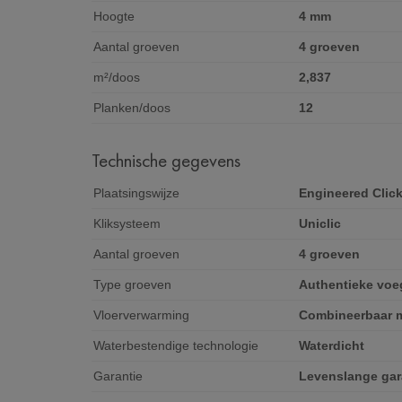
Hoogte
4 mm
Aantal groeven
4 groeven
m²/doos
2,837
Planken/doos
12
Technische gegevens
Plaatsingswijze
Engineered Clic
Kliksysteem
Uniclic
Aantal groeven
4 groeven
Type groeven
Authentieke voe
Vloerverwarming
Combineerbaar m
Waterbestendige technologie
Waterdicht
Garantie
Levenslange gar