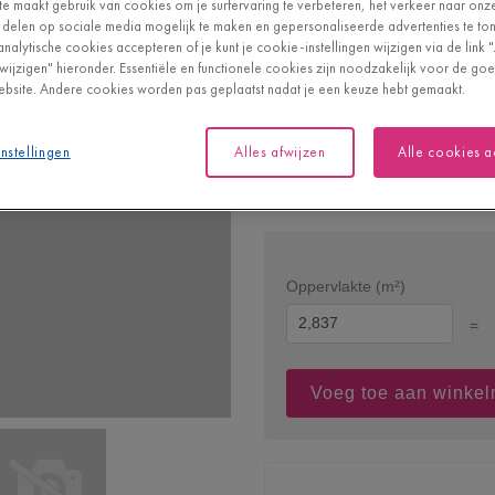
e maakt gebruik van cookies om je surfervaring te verbeteren, het verkeer naar onz
Combineerbaar met vloerve
 delen op sociale media mogelijk te maken en gepersonaliseerde advertenties te tone
4 groeven
analytische cookies accepteren of je kunt je cookie-instellingen wijzigen via de link 
n wijzigen" hieronder. Essentiële en functionele cookies zijn noodzakelijk voor de g
bsite. Andere cookies worden pas geplaatst nadat je een keuze hebt gemaakt.
Ga deze vloer b
nstellingen
Alles afwijzen
Alle cookies 
Houthandel Bv
Oppervlakte (m²)
=
Voeg toe aan winke