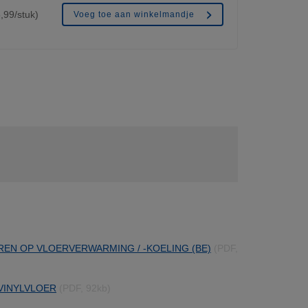
,99/stuk)
Voeg toe aan winkelmandje
REN OP VLOERVERWARMING / -KOELING (BE)
(PDF,
VINYLVLOER
(PDF, 92kb)