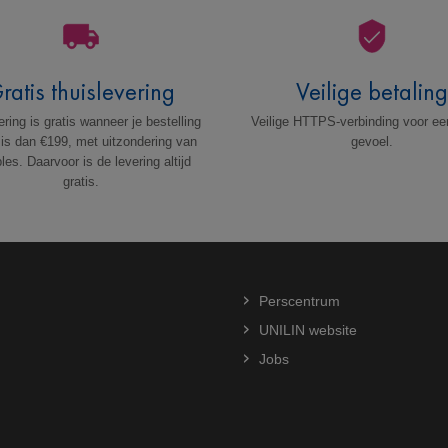
ratis thuislevering
Veilige betalin
ring is gratis wanneer je bestelling
Veilige HTTPS-verbinding voor ee
 is dan €199, met uitzondering van
gevoel.
es. Daarvoor is de levering altijd
gratis.
Perscentrum
UNILIN website
Jobs