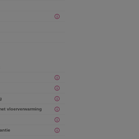
k
g
et vloerverwarming
antie