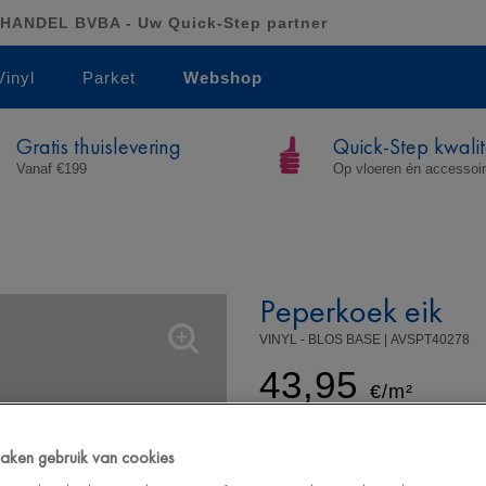
ANDEL BVBA - Uw Quick-Step partner
Vinyl
Parket
Webshop
Gratis thuislevering
Quick-Step kwalit
Vanaf €199
Op vloeren én accessoi
Peperkoek eik
VINYL - BLOS BASE |
AVSPT40278
43,95
€/m²
Adviesprijs (incl. btw)
 maken gebruik van cookies
Levenslange garantie