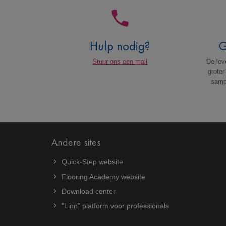
Hulp nodig?
G
Stuur ons een mail
De leve
groter
sampl
Andere sites
Quick-Step website
Flooring Academy website
Download center
"Linn" platform voor professionals