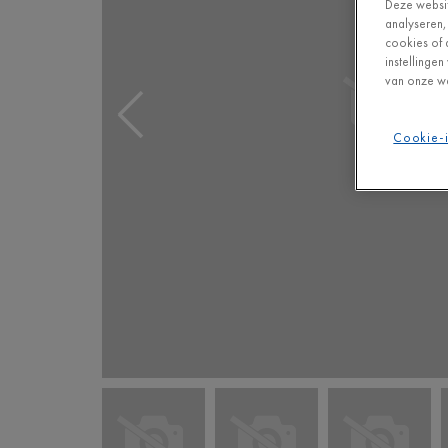
Deze websit
analyseren,
cookies of 
instellinge
van onze we
Cookie-i