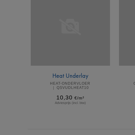
Heat Underlay
HEAT-ONDERVLOER
QSVUDLHEAT10
10,30
€/m²
Adviesprijs (incl. btw)