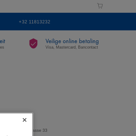
+32 11813232
eit
Veilige online betaling
res
Visa, Mastercard, Bancontact
Klasse 33