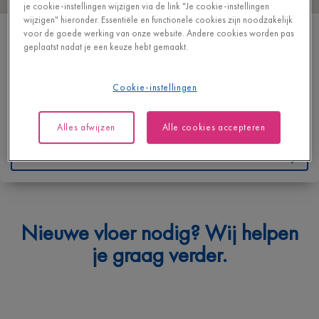
je cookie-instellingen wijzigen via de link "Je cookie-instellingen
wijzigen" hieronder. Essentiële en functionele cookies zijn noodzakelijk
MULTIBOIS POUCET SA
voor de goede werking van onze website. Andere cookies worden pas
geplaatst nadat je een keuze hebt gemaakt.
ZI DE BAILEUX 9
6464 BAILEUX
BELGIË
Cookie-instellingen
T
+32 60212661
Alles afwijzen
Alle cookies accepteren
https://www.multibois.be/
Contacteer ons
Waarmee kunnen we je helpen?
Nieuwe vloer nodig? Wij helpen
Geef hieronder je vraag in en we bezorgen je spoedig een
je graag verder.
antwoord.