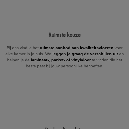
Jouw gegevens
Ruimste keuze
Vul hieronder je gegevens in zodat wij je kunnen contacteren
Bij ons vind je het
ruimste aanbod aan kwaliteitsvloeren
voor
(indien nodig).
elke kamer in je huis. We
leggen je graag de verschillen uit
en
helpen je de
laminaat-, parket- of
vinylvloer
te vinden die het
beste past bij jouw persoonlijke behoeften.
+32