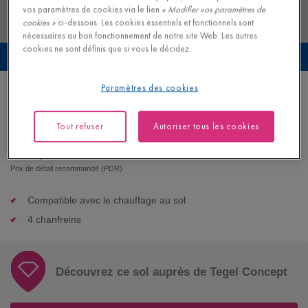
vos paramètres de cookies via le lien
« Modifier vos paramètres de
cookies »
ci-dessous. Les cookies essentiels et fonctionnels sont
nécessaires au bon fonctionnement de notre site Web. Les autres
cookies ne sont définis que si vous le décidez.
Prévisualisez ce sol dans votre propre intérieur
Paramètres des cookies
Chêne coucher de soleil extra mat
PARQUET - PALAZZO |
PAL3893S
Tout refuser
Autoriser tous les cookies
81,95
€/m²
Prix de détail recommandé (PDR)
Compatible avec le chauffage au sol
4 chanfreins
Découvrez ce sol auprès de Tegel Concept