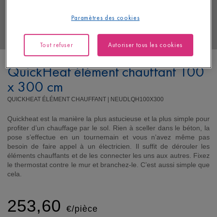
Paramètres des cookies
Tout refuser
Autoriser tous les cookies
QuickHeat élément chauffant 100
x 300 cm
QUICKHEAT ÉLÉMENT CHAUFFANT |
NEUDLQH100X300
Quickheat est la manière la plus astucieuse et la plus simple pour
profiter d’un chauffage par le sol. Rien à sceller dans le béton, la
pose s’effectue en un tournemain et vous n’avez même pas
besoin de faire appel à un électricien. Il suffit de dérouler les
éléments chauffants et de les connecter les uns aux autres. Fixez
le thermostat contre le mur et branchez-le. C’est aussi simple que
cela.
253,60
€/pièce