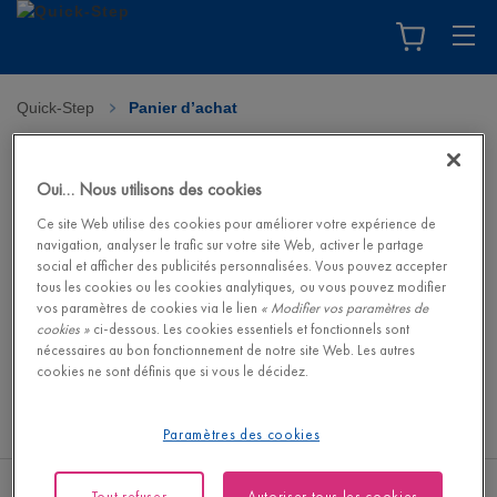
Quick-Step
>
Panier d’achat
Panier d’achat
Oui… Nous utilisons des cookies
Votre panier d’achat est vide. Visitez la boutique en ligne pour
Ce site Web utilise des cookies pour améliorer votre expérience de
trouver votre sol de rêve et ses accessoires assortis.
navigation, analyser le trafic sur votre site Web, activer le partage
social et afficher des publicités personnalisées. Vous pouvez accepter
tous les cookies ou les cookies analytiques, ou vous pouvez modifier
Visiter la boutique en ligne
vos paramètres de cookies via le lien
« Modifier vos paramètres de
cookies »
ci-dessous. Les cookies essentiels et fonctionnels sont
nécessaires au bon fonctionnement de notre site Web. Les autres
cookies ne sont définis que si vous le décidez.
Paramètres des cookies
Tout refuser
Autoriser tous les cookies