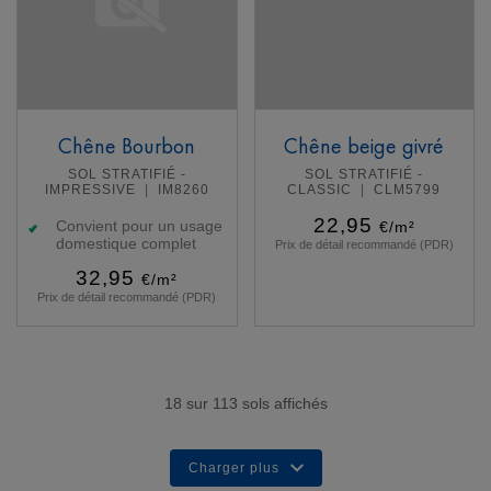
Chêne Bourbon
Chêne beige givré
SOL STRATIFIÉ -
SOL STRATIFIÉ -
IMPRESSIVE
IM8260
CLASSIC
CLM5799
22,95
Convient pour un usage
€/m²
domestique complet
Prix de détail recommandé (PDR)
32,95
€/m²
Prix de détail recommandé (PDR)
En savoir plus
En savoir plus
18
sur
113
sols affichés
Charger plus