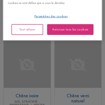
cookies ne sont définis que si vous le décidez.
SOL STRATIFIÉ -
SOL STRATIFIÉ -
ELIGNA
EL996
CLASSIC
CLM5801
32,95
Chanfrein optique
Paramètres des cookies
€/m²
Prix de détail recommandé (PDR)
22,95
€/m²
Prix de détail recommandé (PDR)
Tout refuser
Autoriser tous les cookies
En savoir plus
En savoir plus
Chêne ivoire
Chêne verni
naturel
SOL STRATIFIÉ -
IMPRESSIVE
IM8258