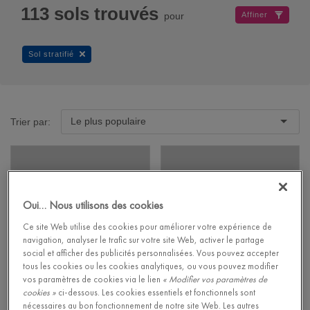
113
sols trouvés
pour
Affiner
Sol stratifié
Le plus populaire
Trier par:
Oui… Nous utilisons des cookies
Ce site Web utilise des cookies pour améliorer votre expérience de
navigation, analyser le trafic sur votre site Web, activer le partage
social et afficher des publicités personnalisées. Vous pouvez accepter
tous les cookies ou les cookies analytiques, ou vous pouvez modifier
vos paramètres de cookies via le lien
« Modifier vos paramètres de
cookies »
ci-dessous. Les cookies essentiels et fonctionnels sont
Merbau
Chêne sableux
nécessaires au bon fonctionnement de notre site Web. Les autres